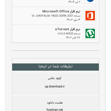
۲ تیر ۱۴۰۴
نرم افزار Microsoft Office
نسخه 2021 VL v2409 Build 18025.20096
۴ مهر ۱۴۰۳
نرم افزار uTorrent
نسخه v3.6.0.46922
۲۷ آبان ۱۴۰۲
تبلیغات شما در اینجا
آپلود عکس
up.download.ir
هاست دانلود
hostiran.net