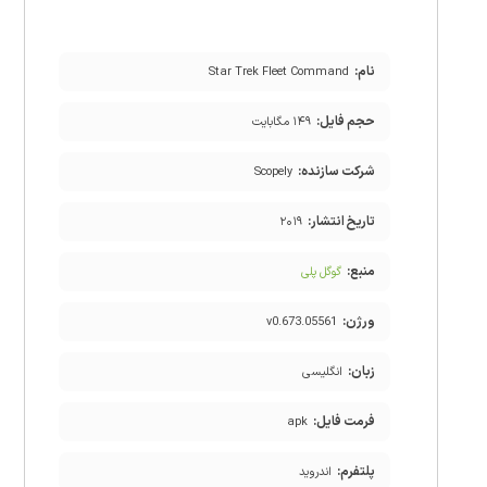
نام:
Star Trek Fleet Command
حجم فایل:
۱۴۹ مگابایت
شرکت سازنده:
Scopely
تاریخ انتشار:
۲۰۱۹
منبع:
گوگل پلی
ورژن:
v0.673.05561
زبان:
انگلیسی
فرمت فایل:
apk
پلتفرم:
اندروید