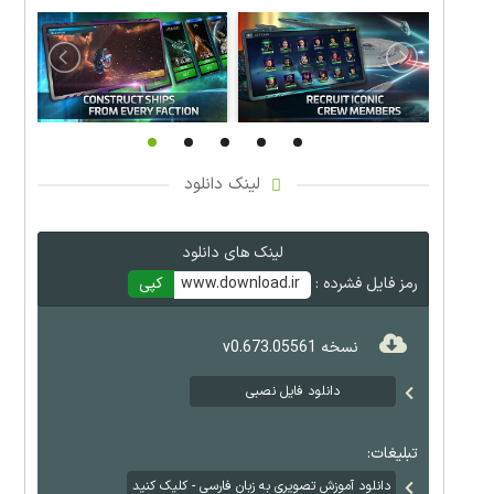
لینک دانلود
لینک های دانلود
رمز فایل فشرده :
www.download.ir
کپی
نسخه v0.673.05561
دانلود فایل نصبی
تبلیغات:
دانلود آموزش تصویری به زبان فارسی - کلیک کنید