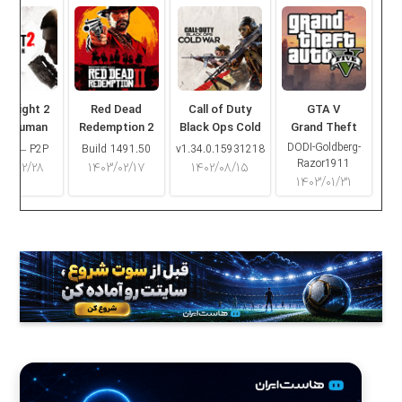
ng Light 2
Red Dead
Call of Duty
GTA V
ay Human
Redemption 2
Black Ops Cold
Grand Theft
War
Auto V
DODI-Goldberg-
16.2 – P2P
Build 1491.50
v1.34.0.15931218
Razor1911
۰۳/۰۲/۲۸
۱۴۰۳/۰۲/۱۷
۱۴۰۲/۰۸/۱۵
۱۴۰۳/۰۱/۳۱