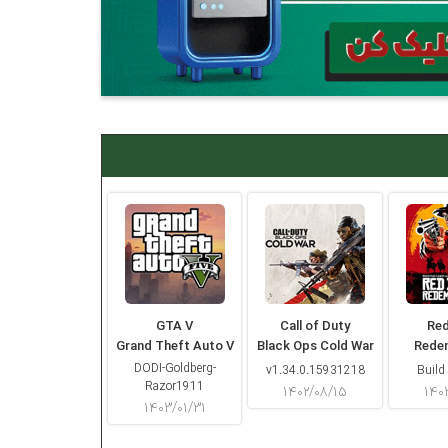
GTA V
Call of Duty
Re
Grand Theft Auto V
Black Ops Cold War
Rede
DODI-Goldberg-
v1.34.0.15931218
Build
Razor1911
۱۴۰۲/۰۸/۱۵
۱۴۰
۱۴۰۳/۰۱/۳۱