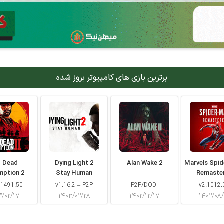
برترین بازی های کامپیوتر بروز شده
d Dead
Dying Light 2
Alan Wake 2
Marvels Spi
mption 2
Stay Human
Remaste
 1491.50
v1.16.2 – P2P
P2P/DODI
v2.1012.
۳/۰۲/۱۷
۱۴۰۳/۰۲/۲۸
۱۴۰۲/۱۲/۱۷
۱۴۰۲/۰۸