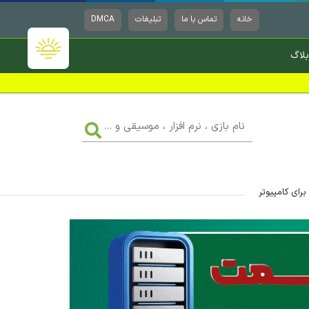
خانه
تماس با ما
تبلیغات
DMCA
بلاگ
نام
بازی
،
نرم
افزار
،
موسیقی
و
...