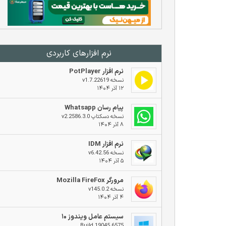
نرم افزار‌های کاربردی
نرم افزار PotPlayer
نسخه v1.7.22619
۱۲ آذر ۱۴۰۴
پیام رسان Whatsapp
نسخه دسکتاپ v2.2586.3.0
۸ آذر ۱۴۰۴
نرم افزار IDM
نسخه v6.42.56
۵ آذر ۱۴۰۴
مرورگر Mozilla FireFox
نسخه v145.0.2
۴ آذر ۱۴۰۴
سیستم عامل ویندوز ۱۰
Build 19045.6575