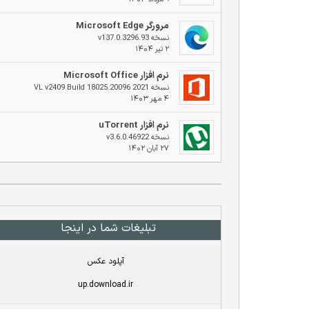
مرورگر Microsoft Edge
نسخه v137.0.3296.93
۲ تیر ۱۴۰۴
نرم افزار Microsoft Office
نسخه 2021 VL v2409 Build 18025.20096
۴ مهر ۱۴۰۳
نرم افزار uTorrent
نسخه v3.6.0.46922
۲۷ آبان ۱۴۰۲
تبلیغات شما در اینجا
آپلود عکس
up.download.ir