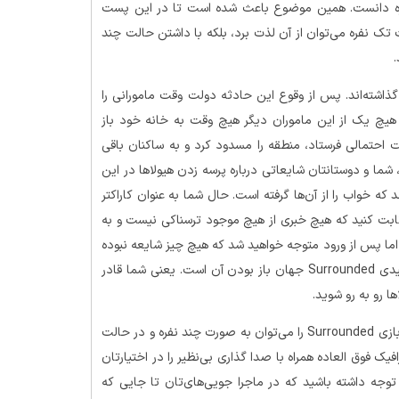
 نفره دانست. همین موضوع باعث شده است تا در این پست
تک نفره می‌توان از آن لذت برد، بلکه با داشتن حالت چند
گذاشته‌اند. پس از وقوع این حادثه دولت وقت مامورانی را
ا هیچ یک از این ماموران دیگر هیچ وقت به خانه خود باز
ت احتمالی فرستاد، منطقه را مسدود کرد و به ساکنان باقی
ه هرگز وارد این مکان نشوند. امروز، 30 سال بعد، شما و دوستانتان شایعاتی درباره پرسه زدن هیولاها در این
 که خواب را از آن‌ها گرفته است. حال شما به عنوان کاراکتر
ان و دیگران ثابت کنید که هیچ خبری از هیچ موجود ترسناکی نیست و به
اما پس از ورود متوجه خواهید شد که هیچ چیز شایعه نبوده
و حالا باید برای زندگی خود تلاش کنید. یکی از اصلی‌ترین نکات کلیدی Surrounded جهان باز بودن آن است. یعنی شما قادر
ها رو به رو شوید.
همان طور که در ابتدای توضیحات نیز به این موضوع اشاره کردیم، بازی Surrounded را می‌توان به صورت چند نفره و در حالت
این اجرا نمود. موتور گرافیکی Unreal Engine 5 یک گرافیک فوق العاده همراه با صدا گذاری بی‌نظیر را در اختیارتان
وجه داشته باشید که در ماجرا جویی‌های‌تان تا جایی که