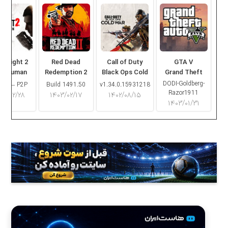
ng Light 2
Red Dead
Call of Duty
GTA V
ay Human
Redemption 2
Black Ops Cold
Grand Theft
War
Auto V
DODI-Goldberg-
16.2 – P2P
Build 1491.50
v1.34.0.15931218
Razor1911
۰۳/۰۲/۲۸
۱۴۰۳/۰۲/۱۷
۱۴۰۲/۰۸/۱۵
۱۴۰۳/۰۱/۳۱