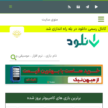
بستن منو
✖
خانه
منوی سایت
نرم افزار کامپیوتر
تماس با ما
کانال رسمی دانلود در بله راه اندازی شد
بازی کامپیوتر
تبلیغات
اندروید
DMCA
نام
بازی
f
،
فیلم
نرم
افزار
،
کتاب
موسیقی
و
...
وبلاگ
برترین بازی های کامپیوتر بروز شده
جهت دریافت آخرین اخبار و اطلاعات ما را در کانال رسمی دانلود در
بله دنبال کنید (ورود)