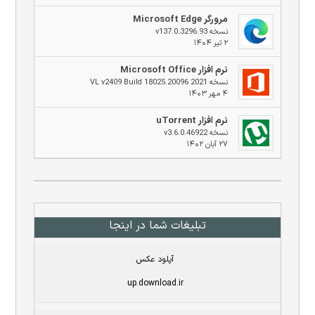
مرورگر Microsoft Edge
نسخه v137.0.3296.93
۲ تیر ۱۴۰۴
نرم افزار Microsoft Office
نسخه 2021 VL v2409 Build 18025.20096
۴ مهر ۱۴۰۳
نرم افزار uTorrent
نسخه v3.6.0.46922
۲۷ آبان ۱۴۰۲
تبلیغات شما در اینجا
آپلود عکس
up.download.ir