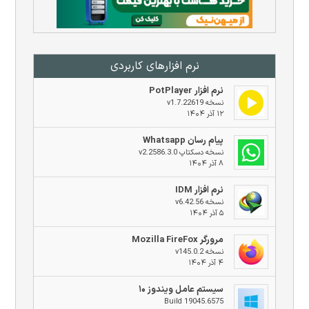
نرم افزار‌های کاربردی
نرم افزار PotPlayer
نسخه v1.7.22619
۱۲ آذر ۱۴۰۴
پیام رسان Whatsapp
نسخه دسکتاپ v2.2586.3.0
۸ آذر ۱۴۰۴
نرم افزار IDM
نسخه v6.42.56
۵ آذر ۱۴۰۴
مرورگر Mozilla FireFox
نسخه v145.0.2
۴ آذر ۱۴۰۴
سیستم عامل ویندوز ۱۰
Build 19045.6575