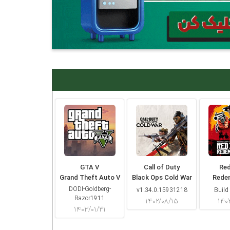
GTA V
Call of Duty
Re
Grand Theft Auto V
Black Ops Cold War
Rede
DODI-Goldberg-
v1.34.0.15931218
Build
Razor1911
۱۴۰۲/۰۸/۱۵
۱۴۰
۱۴۰۳/۰۱/۳۱