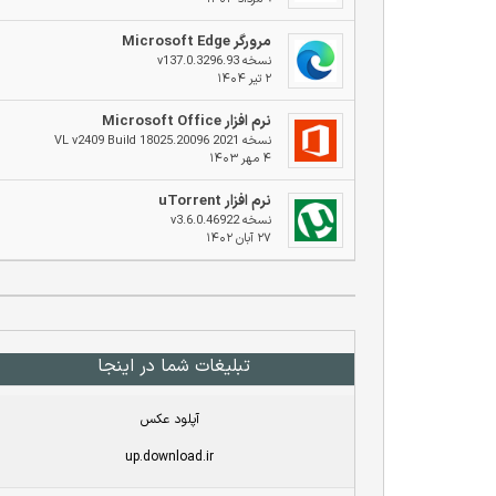
مرورگر Microsoft Edge
نسخه v137.0.3296.93
۲ تیر ۱۴۰۴
نرم افزار Microsoft Office
نسخه 2021 VL v2409 Build 18025.20096
۴ مهر ۱۴۰۳
نرم افزار uTorrent
نسخه v3.6.0.46922
۲۷ آبان ۱۴۰۲
تبلیغات شما در اینجا
آپلود عکس
up.download.ir