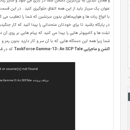
و همان تبدیل به بزرگترین دشمن شما در بازی می شود و سایر ربات ه
عنوان یک سرباز باید از این همه اتفاق جلوگیری کنید . در این قسمت
با انواع ربات ها و هواپیماهای بدون سرنشین که شما را تعقیب می کنن
در پایگاه باشید تا برای خودتان متحدانی را پیدا کنید که کار جنگیدن
تبلت ها و کامپیوتر هایی را پیدا می کنید که پیام هایی بر روی آن
شما زیرا همه این دستگاه هایی که با آن سر و کار دارید بدون رمز 
اکشن و ماجرایی TaskForce Gamma-13 : An SCP Tale
که در قس
نمایشگر
d or source(s) not found
ویدیو
دریافت پرونده: a-13.An.SCP.Tale