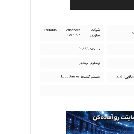
شرکت
Eduardo Fernandes
سازنده:
Larrubia
نسخه:
PLAZA
پلتفرم:
ویندوز
نلاین:
منتشر کننده:
ندارد
EdLuGames