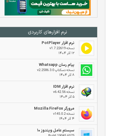
نرم افزار‌های کاربردی
نرم افزار PotPlayer
نسخه v1.7.22619
۱۲ آذر ۱۴۰۴
پیام رسان Whatsapp
نسخه دسکتاپ v2.2586.3.0
۸ آذر ۱۴۰۴
نرم افزار IDM
نسخه v6.42.56
۵ آذر ۱۴۰۴
مرورگر Mozilla FireFox
نسخه v145.0.2
۴ آذر ۱۴۰۴
سیستم عامل ویندوز ۱۰
Build 19045.6575