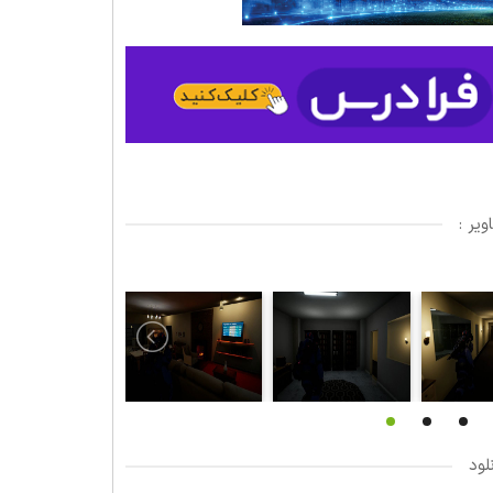
یر :
لود