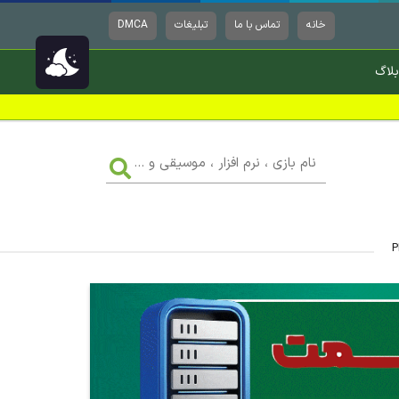
خانه
تماس با ما
تبلیغات
DMCA
بلاگ
نام
بازی
،
نرم
افزار
،
موسیقی
و
...