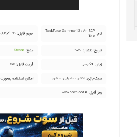
TaskForce Gamma-13 : An SCP
نام:
حجم فایل:
۱.۹۹ گیگابایت
Tale
تاریخ انتشار:
منبع:
Steam
۲۰۲۰
زبان:
فرمت فایل:
انگلیسی
exe
سبک بازی:
امکان استفاده بصورت آ
اکشن ، ماجرایی ، خشن
رمز فایل:
www.download.ir