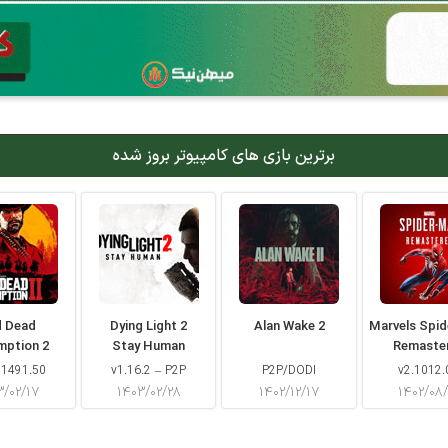
برترین بازی های کامپیوتر بروز شده
d Dead
Dying Light 2
Alan Wake 2
Marvels Spi
mption 2
Stay Human
Remaste
 1491.50
v1.16.2 – P2P
P2P/DODI
v2.1012.
۳/۰۲/۱۷
۱۴۰۳/۰۲/۲۸
۱۴۰۲/۱۲/۱۷
۱۴۰۲/۰۸