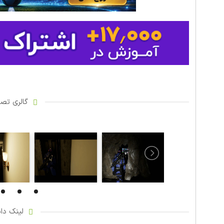
گالری تصاو
لینک دان