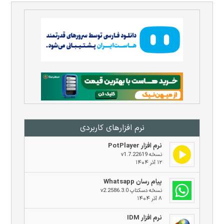
نرم افزار‌های کاربردی
نرم افزار PotPlayer
نسخه v1.7.22619
۱۲ آذر ۱۴۰۴
پیام رسان Whatsapp
نسخه دسکتاپ v2.2586.3.0
۸ آذر ۱۴۰۴
نرم افزار IDM