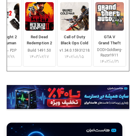
ng Light 2
Red Dead
Call of Duty
GTA V
ay Human
Redemption 2
Black Ops Cold
Grand Theft
War
Auto V
DODI-Goldberg-
16.2 – P2P
Build 1491.50
v1.34.0.15931218
Razor1911
۰۳/۰۲/۲۸
۱۴۰۳/۰۲/۱۷
۱۴۰۲/۰۸/۱۵
۱۴۰۳/۰۱/۳۱