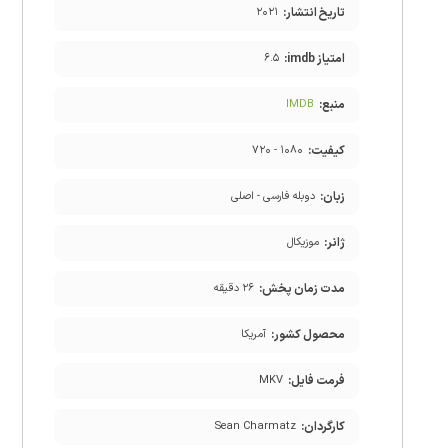
تاریخ انتشار:
۲۰۲۱
امتیاز imdb:
۶.۵
منبع:
IMDB
کیفیت:
۱۰۸۰ - ۷۲۰
زبان:
دوبله فارسی - اصلی
ژانر:
موزیکال
مدت زمان پخش:
۲۶ دقیقه
محصول کشور:
آمریکا
فرمت فایل:
MKV
کارگردان:
Sean Charmatz