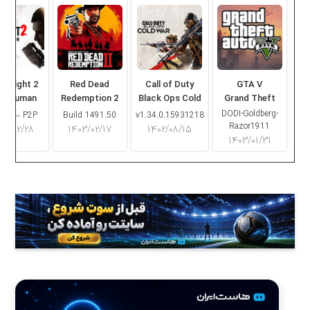
ng Light 2
Red Dead
Call of Duty
GTA V
ay Human
Redemption 2
Black Ops Cold
Grand Theft
War
Auto V
DODI-Goldberg-
16.2 – P2P
Build 1491.50
v1.34.0.15931218
Razor1911
۰۳/۰۲/۲۸
۱۴۰۳/۰۲/۱۷
۱۴۰۲/۰۸/۱۵
۱۴۰۳/۰۱/۳۱