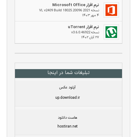
نرم افزار Microsoft Office
نسخه 2021 VL v2409 Build 18025.20096
۴ مهر ۱۴۰۳
نرم افزار uTorrent
نسخه v3.6.0.46922
۲۷ آبان ۱۴۰۲
تبلیغات شما در اینجا
آپلود عکس
up.download.ir
هاست دانلود
hostiran.net