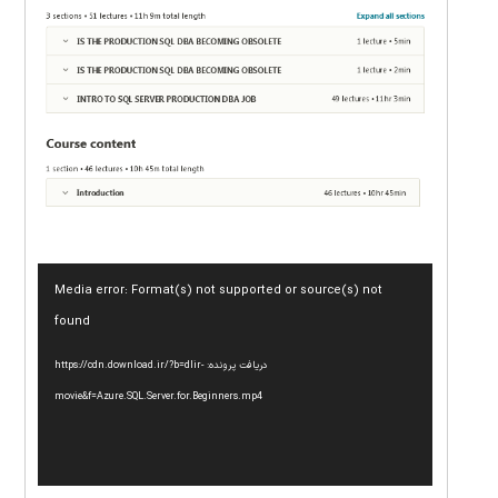
نمایشگر
Media error: Format(s) not supported or source(s) not
ویدیو
found
دریافت پرونده: https://cdn.download.ir/?b=dlir-
movie&f=Azure.SQL.Server.for.Beginners.mp4