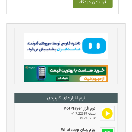
نرم افزار‌های کاربردی
نرم افزار PotPlayer
نسخه v1.7.22619
۱۲ آذر ۱۴۰۴
پیام رسان Whatsapp