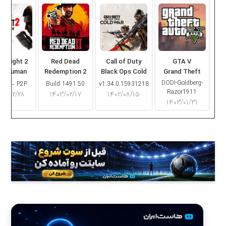
ng Light 2
Red Dead
Call of Duty
GTA V
ay Human
Redemption 2
Black Ops Cold
Grand Theft
War
Auto V
DODI-Goldberg-
16.2 – P2P
Build 1491.50
v1.34.0.15931218
Razor1911
۰۳/۰۲/۲۸
۱۴۰۳/۰۲/۱۷
۱۴۰۲/۰۸/۱۵
۱۴۰۳/۰۱/۳۱