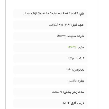
نام:
Azure SQL Server for Beginners Part 1 and 2
حجم فایل:
۴.۴ , ۴.۵ گیگابایت
شرکت سازنده:
Udemy
منبع:
Udemy
کیفیت:
720p
زیرنویس:
دارد
زبان:
انگلیسی
مدت زمان پخش:
۲۱ ساعت
فرمت فایل:
MP4