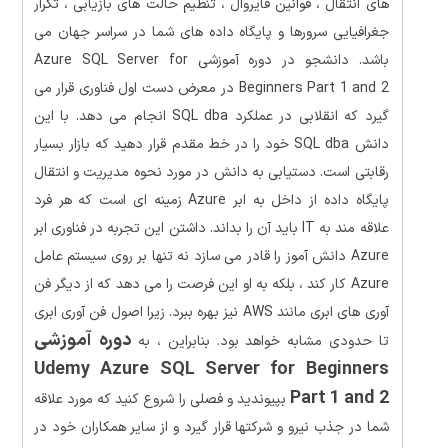
های انتقال ، قوانین فایروال ، تنظیم حالت های بازیابی ، تکرار
جغرافیایی سرورها و پایگاه داده های شما در سراسر جهان می
باشد. دانشجو در دوره آموزشی Azure SQL Server for
Beginners Part 1 and 2 در معرض دست اول فناوری قرار می
گیرد که انقلابی در عملکرد SQL dba انجام می دهد. با این
دانش SQL dba خود را در خط مقدم قرار دهید که بازار بسیار
رقابتی است. دستیابی به دانش در مورد نحوه مدیریت و انتقال
پایگاه داده از داخل به ابر Azure زمینه ای است که هر فرد
علاقه مند به IT باید آن را بداند. داشتن این تجربه در فناوری ابر
Azure دانش آموز را قادر می سازد نه تنها بر روی سیستم عامل
Azure کار کند ، بلکه به او این فرصت را می دهد که از دیگر فن
آوری های ابری مانند AWS نیز بهره ببرد. زیرا اصول فن آوری ابری
دوره آموزشی
تا حدودی مشابه خواهد بود. بنابراین ، به
Udemy Azure SQL Server for Beginners
Part 1 and 2
بپیوندید و فصلی را شروع کنید که مورد علاقه
شما در جذب نیرو و شرکتها قرار گیرد و از سایر همکاران خود در