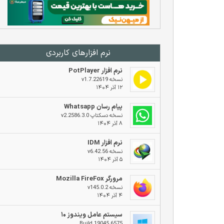
نرم افزار‌های کاربردی
نرم افزار PotPlayer
نسخه v1.7.22619
۱۲ آذر ۱۴۰۴
پیام رسان Whatsapp
نسخه دسکتاپ v2.2586.3.0
۸ آذر ۱۴۰۴
نرم افزار IDM
نسخه v6.42.56
۵ آذر ۱۴۰۴
مرورگر Mozilla FireFox
نسخه v145.0.2
۴ آذر ۱۴۰۴
سیستم عامل ویندوز ۱۰
Build 19045.6575