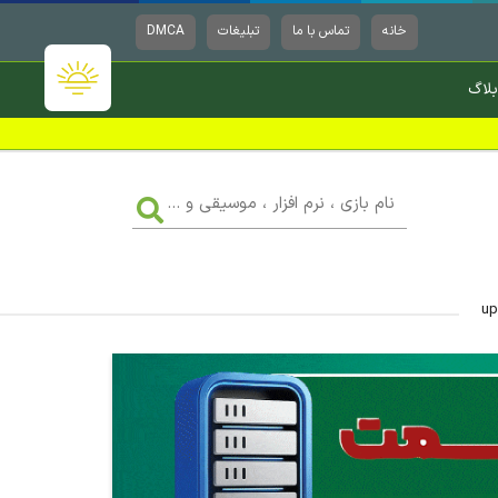
خانه
تماس با ما
تبلیغات
DMCA
بلاگ
نام
بازی
،
نرم
افزار
،
موسیقی
و
...