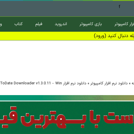
f
زار کامپیوتر
بازی کامپیوتر
اندروید
فیلم
کتاب
و
ه دنبال کنید (ورود)
ه
»
دانلود نرم افزار کامپیوتر
»
دانلود نرم افزار upToDate Downloader v1.3.0.11 – Win