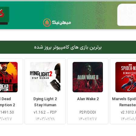
برترین بازی های کامپیوتر بروز شده
d Dead
Dying Light 2
Alan Wake 2
Marvels Spi
mption 2
Stay Human
Remaste
 1491.50
v1.16.2 – P2P
P2P/DODI
v2.1012.
۳/۰۲/۱۷
۱۴۰۳/۰۲/۲۸
۱۴۰۲/۱۲/۱۷
۱۴۰۲/۰۸