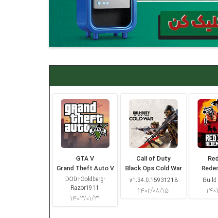
GTA V
Call of Duty
Re
Grand Theft Auto V
Black Ops Cold War
Rede
DODI-Goldberg-
v1.34.0.15931218
Build
Razor1911
۱۴۰۲/۰۸/۱۵
۱۴۰
۱۴۰۳/۰۱/۳۱