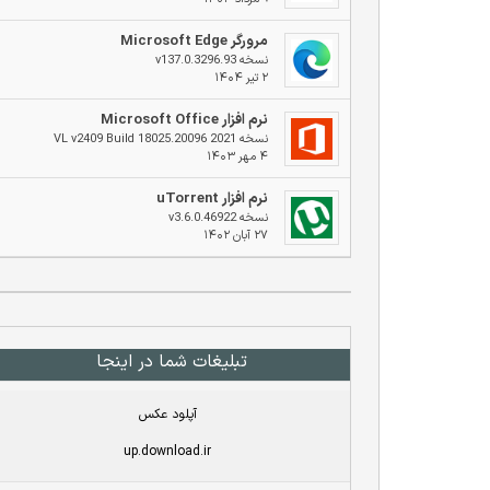
مرورگر Microsoft Edge
نسخه v137.0.3296.93
۲ تیر ۱۴۰۴
نرم افزار Microsoft Office
نسخه 2021 VL v2409 Build 18025.20096
۴ مهر ۱۴۰۳
نرم افزار uTorrent
نسخه v3.6.0.46922
۲۷ آبان ۱۴۰۲
تبلیغات شما در اینجا
آپلود عکس
up.download.ir