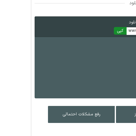
لود
لود
www
کپی
رفع مشکلات احتمالی