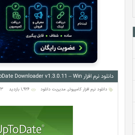
دانلود نرم افزار upToDate Downloader v1.3.0.11 – Win
دانلود نرم افزار کامپیوتر
,
مدیریت دانلود
۱,۹۲۶ بازدید
۲۳ دی ۸