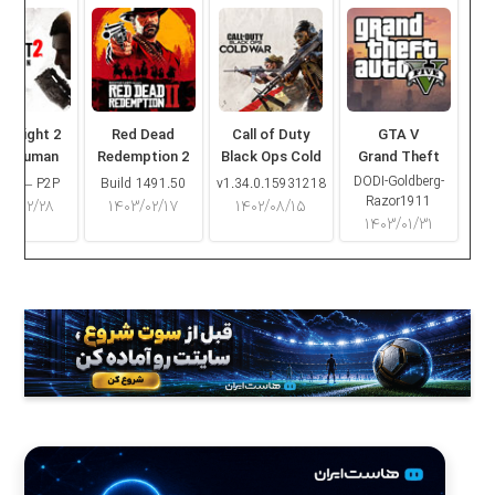
ng Light 2
Red Dead
Call of Duty
GTA V
ay Human
Redemption 2
Black Ops Cold
Grand Theft
War
Auto V
DODI-Goldberg-
16.2 – P2P
Build 1491.50
v1.34.0.15931218
Razor1911
۰۳/۰۲/۲۸
۱۴۰۳/۰۲/۱۷
۱۴۰۲/۰۸/۱۵
۱۴۰۳/۰۱/۳۱