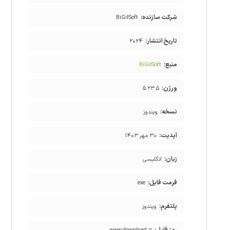
شرکت سازنده:
BiGilSoft
تاریخ انتشار:
۲۰۲۴
منبع:
BiGilSoft
ورژن:
۵.۲۳.۵
نسخه:
ویندوز
آپدیت:
۳۰ مهر ۱۴۰۳
زبان:
انگلیسی
فرمت فایل:
exe
پلتفرم:
ویندوز