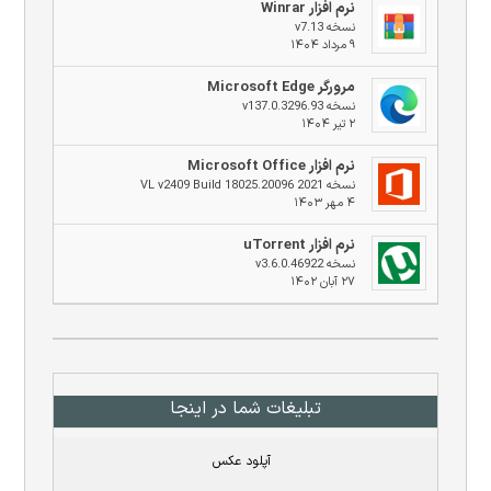
نرم افزار Winrar
نسخه v7.13
۹ مرداد ۱۴۰۴
مرورگر Microsoft Edge
نسخه v137.0.3296.93
۲ تیر ۱۴۰۴
نرم افزار Microsoft Office
نسخه 2021 VL v2409 Build 18025.20096
۴ مهر ۱۴۰۳
نرم افزار uTorrent
نسخه v3.6.0.46922
۲۷ آبان ۱۴۰۲
تبلیغات شما در اینجا
آپلود عکس