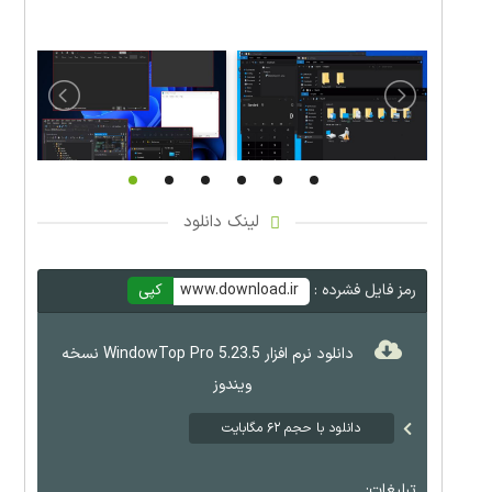
لینک دانلود
رمز فایل فشرده :
www.download.ir
کپی
دانلود نرم افزار WindowTop Pro 5.23.5 نسخه
ویندوز
دانلود با حجم ۶۲ مگابایت
تبلیغات: