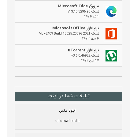
مرورگر Microsoft Edge
نسخه v137.0.3296.93
۲ تیر ۱۴۰۴
نرم افزار Microsoft Office
نسخه 2021 VL v2409 Build 18025.20096
۴ مهر ۱۴۰۳
نرم افزار uTorrent
نسخه v3.6.0.46922
۲۷ آبان ۱۴۰۲
تبلیغات شما در اینجا
آپلود عکس
up.download.ir