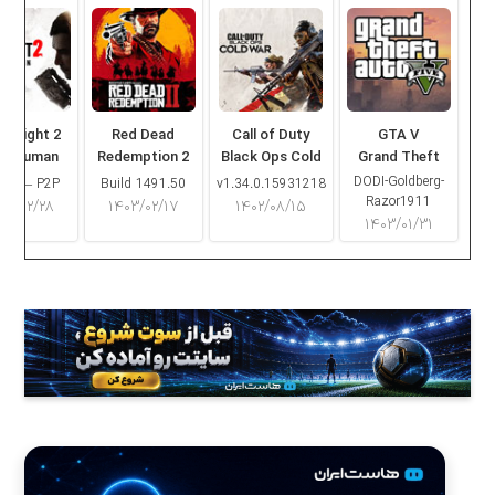
ng Light 2
Red Dead
Call of Duty
GTA V
ay Human
Redemption 2
Black Ops Cold
Grand Theft
War
Auto V
DODI-Goldberg-
16.2 – P2P
Build 1491.50
v1.34.0.15931218
Razor1911
۰۳/۰۲/۲۸
۱۴۰۳/۰۲/۱۷
۱۴۰۲/۰۸/۱۵
۱۴۰۳/۰۱/۳۱