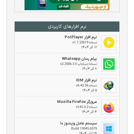
نرم افزار‌های کاربردی
نرم افزار PotPlayer
نسخه v1.7.22619
۱۲ آذر ۱۴۰۴
پیام رسان Whatsapp
نسخه دسکتاپ v2.2586.3.0
۸ آذر ۱۴۰۴
نرم افزار IDM
نسخه v6.42.56
۵ آذر ۱۴۰۴
مرورگر Mozilla FireFox
نسخه v145.0.2
۴ آذر ۱۴۰۴
سیستم عامل ویندوز ۱۰
Build 19045.6575
۲۶ آبان ۱۴۰۴