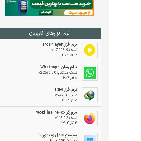
نرم افزار‌های کاربردی
نرم افزار PotPlayer
نسخه v1.7.22619
۱۲ آذر ۱۴۰۴
پیام رسان Whatsapp
نسخه دسکتاپ v2.2586.3.0
۸ آذر ۱۴۰۴
نرم افزار IDM
نسخه v6.42.56
۵ آذر ۱۴۰۴
مرورگر Mozilla FireFox
نسخه v145.0.2
۴ آذر ۱۴۰۴
سیستم عامل ویندوز ۱۰
Build 19045.6575