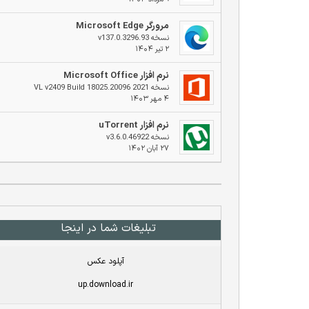
مرورگر Microsoft Edge
نسخه v137.0.3296.93
۲ تیر ۱۴۰۴
نرم افزار Microsoft Office
نسخه 2021 VL v2409 Build 18025.20096
۴ مهر ۱۴۰۳
نرم افزار uTorrent
نسخه v3.6.0.46922
۲۷ آبان ۱۴۰۲
تبلیغات شما در اینجا
آپلود عکس
up.download.ir