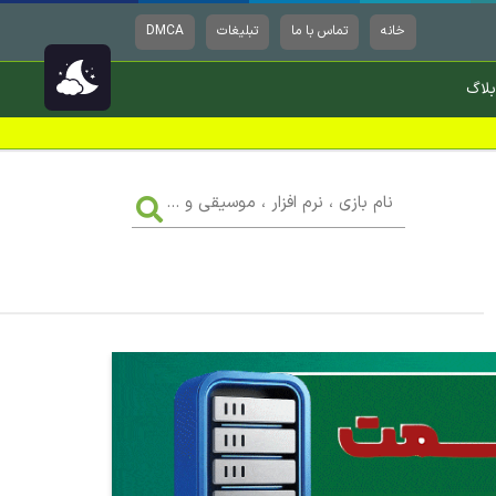
خانه
تماس با ما
تبلیغات
DMCA
بلاگ
نام
بازی
،
نرم
افزار
،
موسیقی
و
...