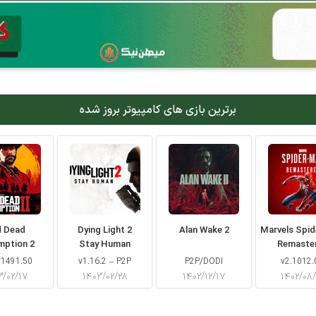
برترین بازی های کامپیوتر بروز شده
d Dead
Dying Light 2
Alan Wake 2
Marvels Spi
mption 2
Stay Human
Remaste
 1491.50
v1.16.2 – P2P
P2P/DODI
v2.1012.
۳/۰۲/۱۷
۱۴۰۳/۰۲/۲۸
۱۴۰۲/۱۲/۱۷
۱۴۰۲/۰۸