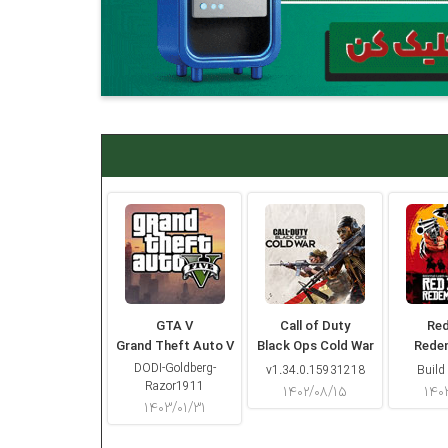
GTA V
Call of Duty
Re
Grand Theft Auto V
Black Ops Cold War
Rede
DODI-Goldberg-
v1.34.0.15931218
Build
Razor1911
۱۴۰۲/۰۸/۱۵
۱۴۰
۱۴۰۳/۰۱/۳۱