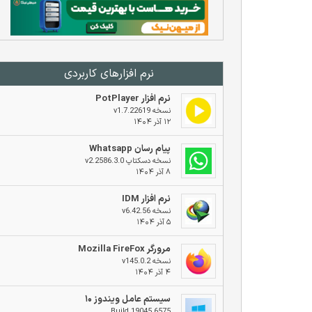
نرم افزار‌های کاربردی
نرم افزار PotPlayer
نسخه v1.7.22619
۱۲ آذر ۱۴۰۴
پیام رسان Whatsapp
نسخه دسکتاپ v2.2586.3.0
۸ آذر ۱۴۰۴
نرم افزار IDM
نسخه v6.42.56
۵ آذر ۱۴۰۴
مرورگر Mozilla FireFox
نسخه v145.0.2
۴ آذر ۱۴۰۴
سیستم عامل ویندوز ۱۰
Build 19045.6575