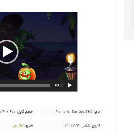
نمایشگر
ویدیو
00:00
نام:
حجم فایل:
Plants vs. Zombies 2 HD
۶۷۰ + ۴۱ مگابایت
تاریخ انتشار:
منبع:
۱۳۹۳/۰۱/۱۶
گوگل پلی