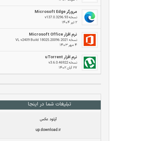
مرورگر Microsoft Edge
نسخه v137.0.3296.93
۲ تیر ۱۴۰۴
نرم افزار Microsoft Office
نسخه 2021 VL v2409 Build 18025.20096
۴ مهر ۱۴۰۳
نرم افزار uTorrent
نسخه v3.6.0.46922
۲۷ آبان ۱۴۰۲
تبلیغات شما در اینجا
آپلود عکس
up.download.ir