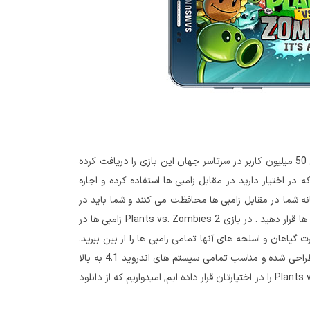
یکی از پرطرفدارترین بازی های استراتژیک می باشد که امروزه بیش 50 میلیون کاربر در سرتاسر جهان این بازی را دریافت کرده
 باید از طریق گیاهانی که در اختیار دارید در مقابل زامبی ها استفاده کرده و اجازه
نه شما در مقابل زامبی ها محافظت می کنند و شما باید در
این بازی تمامی درختان و گیاهان و میوه ها را مسیر های ورود زامبی ها قرار دهید . در بازی Plants vs. Zombies 2 زامبی ها در
 گیاهان و اسلحه های آنها تمامی زامبی ها را از بین ببرید.
بازی گیاهان در مقابل زامبی ها بصورت سه بعدی و با گرافیک بالا طراحی شده و مناسب تمامی سیستم های اندروید 4.1 به بالا
می باشد. امروز ما یکی از جدیدترین ورژن های بازی Plants vs. Zombies 2 را در اختیارتان قرار داده ایم, امیدواریم که از دانلود