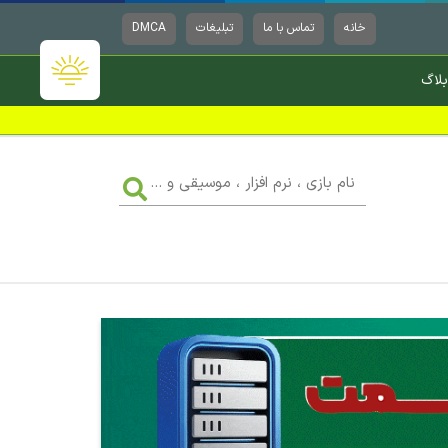
خانه
تماس با ما
تبلیغات
DMCA
بلاگ
نام
بازی
،
نرم
افزار
،
موسیقی
و
...