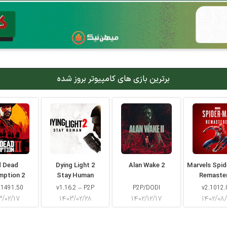
برترین بازی های کامپیوتر بروز شده
d Dead
Dying Light 2
Alan Wake 2
Marvels Spi
mption 2
Stay Human
Remaste
 1491.50
v1.16.2 – P2P
P2P/DODI
v2.1012.
۳/۰۲/۱۷
۱۴۰۳/۰۲/۲۸
۱۴۰۲/۱۲/۱۷
۱۴۰۲/۰۸