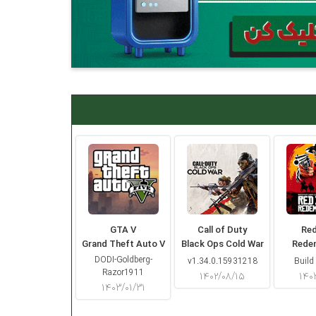
GTA V
Call of Duty
Re
Grand Theft Auto V
Black Ops Cold War
Rede
DODI-Goldberg-
v1.34.0.15931218
Build
Razor1911
۱۴۰۲/۰۸/۱۵
۱۴۰
۱۴۰۳/۰۱/۳۱