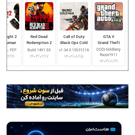
ng Light 2
Red Dead
Call of Duty
GTA V
ay Human
Redemption 2
Black Ops Cold
Grand Theft
War
Auto V
DODI-Goldberg-
16.2 – P2P
Build 1491.50
v1.34.0.15931218
Razor1911
۰۳/۰۲/۲۸
۱۴۰۳/۰۲/۱۷
۱۴۰۲/۰۸/۱۵
۱۴۰۳/۰۱/۳۱