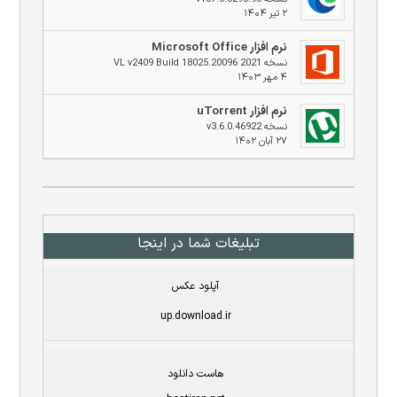
۲ تیر ۱۴۰۴
نرم افزار Microsoft Office
نسخه 2021 VL v2409 Build 18025.20096
۴ مهر ۱۴۰۳
نرم افزار uTorrent
نسخه v3.6.0.46922
۲۷ آبان ۱۴۰۲
تبلیغات شما در اینجا
آپلود عکس
up.download.ir
هاست دانلود