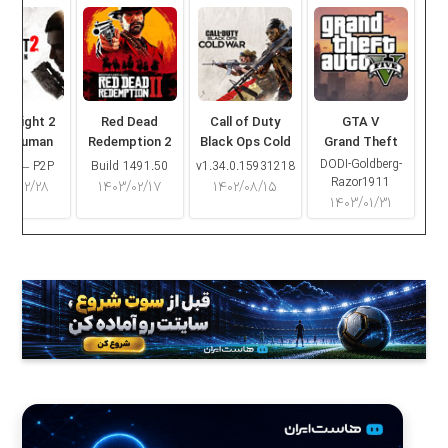
ng Light 2
Red Dead
Call of Duty
GTA V
ay Human
Redemption 2
Black Ops Cold
Grand Theft
War
Auto V
DODI-Goldberg-
16.2 – P2P
Build 1491.50
v1.34.0.15931218
Razor1911
۰۳/۰۲/۲۸
۱۴۰۳/۰۲/۱۷
۱۴۰۲/۰۸/۱۵
۱۴۰۳/۰۱/۳۱