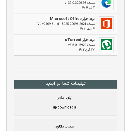
نسخه v137.0.3296.93
۲ تیر ۱۴۰۴
نرم افزار Microsoft Office
نسخه 2021 VL v2409 Build 18025.20096
۴ مهر ۱۴۰۳
نرم افزار uTorrent
نسخه v3.6.0.46922
۲۷ آبان ۱۴۰۲
تبلیغات شما در اینجا
آپلود عکس
up.download.ir
هاست دانلود