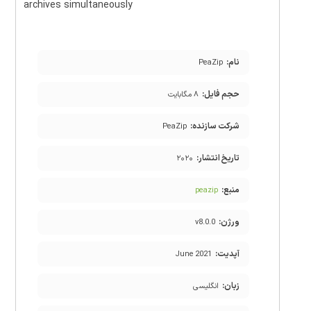
archives simultaneously
نام:
PeaZip
حجم فایل:
۸ مگابایت
شرکت سازنده:
PeaZip
تاریخ انتشار:
۲۰۲۰
منبع:
peazip
ورژن:
v8.0.0
آپدیت:
June 2021
زبان:
انگلیسی