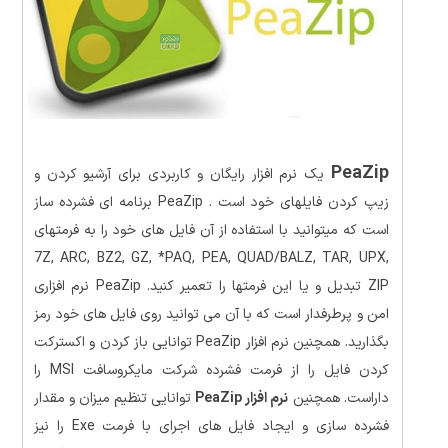
PeaZip
یک نرم افزار رایگان و کاربردی برای آرشیو کردن و
زیپ کردن فایلهای خود است . PeaZip برنامه ای فشرده ساز
است که میتوانید با استفاده از آن فایل های خود را به فرمتهای
7Z, ARC, BZ2, GZ, *PAQ, PEA, QUAD/BALZ, TAR, UPX,
ZIP تبدیل و یا این فرمتها را تعمیر کنید. PeaZip نرم افزاری
امن و پرطرفدار است که با آن می توانید روی فایل های خود رمز
بگذارید. همچنین نرم افزار PeaZip توانایی باز کردن و اکسترکت
کردن فایل را از فرمت فشرده شرکت مایکروسافت MSI را
داراست. همچنین
نرم افزار PeaZip
توانایی تنظیم میزان و مقدار
فشرده سازی و ایجاد فایل های اجرای با فرمت Exe را نیز