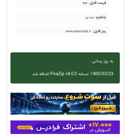
فرمت فایل:
exe
پلتفرم:
ویندوز
رمز فایل:
www.download.ir
به روز رسانی :
1400/03/23 نسخه PeaZip v8.0.0 اضافه شد.