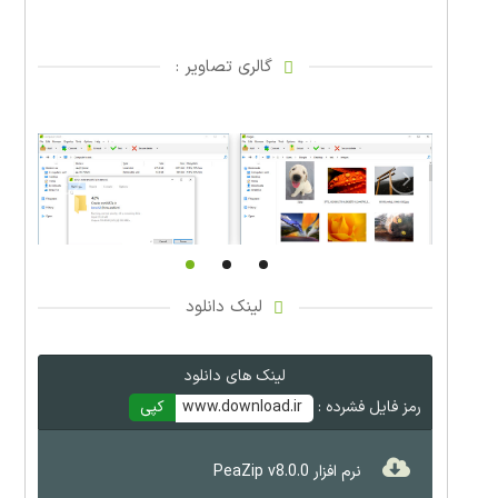
گالری تصاویر :
لینک دانلود
لینک های دانلود
رمز فایل فشرده :
www.download.ir
کپی
نرم افزار PeaZip v8.0.0