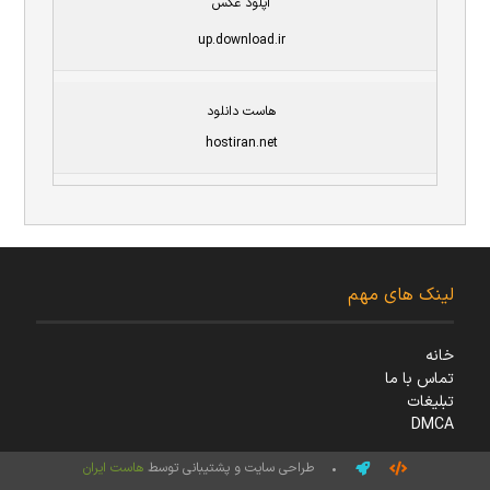
آپلود عکس
up.download.ir
هاست دانلود
hostiran.net
لینک های مهم
خانه
تماس با ما
تبلیغات
DMCA
• طراحی سایت و پشتیبانی توسط
هاست ایران