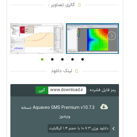
گالری تصاویر :
لینک دانلود
رمز فایل فشرده :
www.download.ir
کپی
Aquaveo GMS Premium v10.7.3 نسخه
ویندوز
دانلود ورژن ۱۰.۷.۳ با حجم ۱.۴ گیگابایت