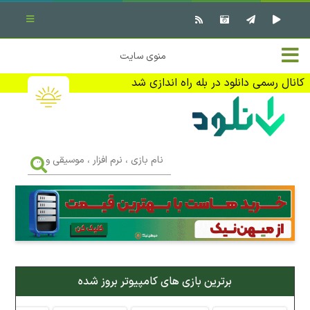
بستن منو
✖
خانه
منوی سایت
نرم افزار کامپیوتر
تماس با ما
کانال رسمی دانلود در بله راه اندازی شد
بازی کامپیوتر
تبلیغات
اندروید
DMCA
نام
بازی
f
،
فیلم
نرم
افزار
،
کتاب
موسیقی
و
...
وبلاگ
برترین بازی های کامپیوتر بروز شده
جهت دریافت آخرین اخبار و اطلاعات ما را در کانال رسمی دانلود در
بله دنبال کنید (ورود)