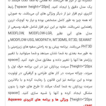
گسترده ای از ابزار ها می‌باشد که همگی به شما کمک میکنند تا
یک مدل دقیق را ایجاد کنید. [spacer height=”20px”] رابط
کاربری نرم افزار نیز از دیگر ویژگی های آن می‌باشد، به صورتی
که همه چیز به طور کامل مشخص بوده و نیاز به کوچک ترین
راهنمایی نمی‌باشد. علاوه بر این نرم افزار شامل طیف وسیعی از
مدل های آبی نظیر MODFLOW, MODFLOW-LGR,
MODFLOW-USG, MODPATH, MT3DMS, RT3D, SEAWAT و
PHT3D می‌باشد. برنامه پیش رو به راحتی سفره های زیرزمینی را
به طور سه بعدی به شما نشان میدهد و شما میتوانید با تغییر
پارامتر ها آنها را تغییر داده و مطابق مدل خود کنید. [spacer
height=”20px”] سرعت پردازش نیز در این برنامه حرف اول را
میزند، چراکه سرعت در کار های طراحی و گرافیکی در اولویت
بوده و این برنامه نیز این قانون را رعایت کرده و با بالاترین
سرعت پردازش به شما کمک میکند تا طرح های خود را بدون
مشکل ایجاد کرده و آنها را شبیه سازی کنید. [spacer
height=”20px”]
ویژگی ها و برنامه های کاربردی Aquaveo