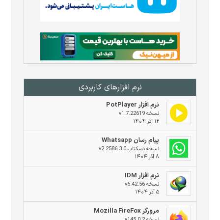
نرم افزار‌های کاربردی
نرم افزار PotPlayer
نسخه v1.7.22619
۱۲ آذر ۱۴۰۴
پیام رسان Whatsapp
نسخه دسکتاپ v2.2586.3.0
۸ آذر ۱۴۰۴
نرم افزار IDM
نسخه v6.42.56
۵ آذر ۱۴۰۴
مرورگر Mozilla FireFox
نسخه v145.0.2