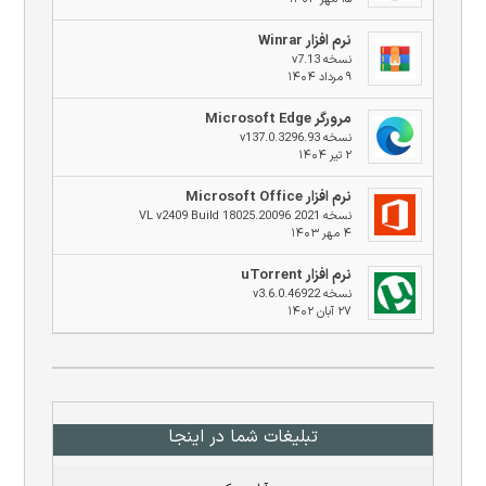
نرم افزار Winrar
نسخه v7.13
۹ مرداد ۱۴۰۴
مرورگر Microsoft Edge
نسخه v137.0.3296.93
۲ تیر ۱۴۰۴
نرم افزار Microsoft Office
نسخه 2021 VL v2409 Build 18025.20096
۴ مهر ۱۴۰۳
نرم افزار uTorrent
نسخه v3.6.0.46922
۲۷ آبان ۱۴۰۲
تبلیغات شما در اینجا