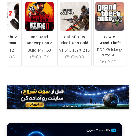
ng Light 2
Red Dead
Call of Duty
GTA V
ay Human
Redemption 2
Black Ops Cold
Grand Theft
War
Auto V
DODI-Goldberg-
16.2 – P2P
Build 1491.50
v1.34.0.15931218
Razor1911
۰۳/۰۲/۲۸
۱۴۰۳/۰۲/۱۷
۱۴۰۲/۰۸/۱۵
۱۴۰۳/۰۱/۳۱