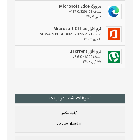
مرورگر Microsoft Edge
نسخه v137.0.3296.93
۲ تیر ۱۴۰۴
نرم افزار Microsoft Office
نسخه 2021 VL v2409 Build 18025.20096
۴ مهر ۱۴۰۳
نرم افزار uTorrent
نسخه v3.6.0.46922
۲۷ آبان ۱۴۰۲
تبلیغات شما در اینجا
آپلود عکس
up.download.ir