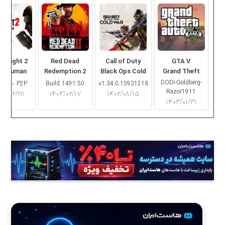
ng Light 2
Red Dead
Call of Duty
GTA V
ay Human
Redemption 2
Black Ops Cold
Grand Theft
War
Auto V
DODI-Goldberg-
16.2 – P2P
Build 1491.50
v1.34.0.15931218
Razor1911
۰۳/۰۲/۲۸
۱۴۰۳/۰۲/۱۷
۱۴۰۲/۰۸/۱۵
۱۴۰۳/۰۱/۳۱