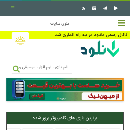
بستن منو
✖
خانه
منوی سایت
نرم افزار کامپیوتر
تماس با ما
کانال رسمی دانلود در بله راه اندازی شد
بازی کامپیوتر
تبلیغات
اندروید
DMCA
نام
بازی
f
،
فیلم
نرم
افزار
،
کتاب
موسیقی
و
...
وبلاگ
برترین بازی های کامپیوتر بروز شده
جهت دریافت آخرین اخبار و اطلاعات ما را در کانال رسمی دانلود در
بله دنبال کنید (ورود)