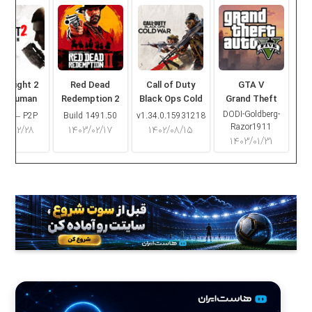
ng Light 2
Red Dead
Call of Duty
GTA V
ay Human
Redemption 2
Black Ops Cold
Grand Theft
War
Auto V
DODI-Goldberg-
16.2 – P2P
Build 1491.50
v1.34.0.15931218
Razor1911
۰۳/۰۲/۲۸
۱۴۰۳/۰۲/۱۷
۱۴۰۲/۰۸/۱۵
۱۴۰۳/۰۱/۳۱