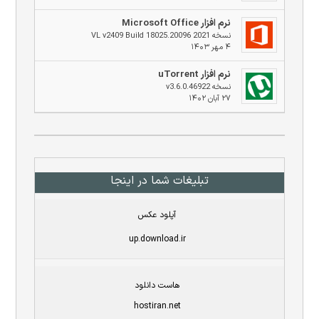
نرم افزار Microsoft Office
نسخه 2021 VL v2409 Build 18025.20096
۴ مهر ۱۴۰۳
نرم افزار uTorrent
نسخه v3.6.0.46922
۲۷ آبان ۱۴۰۲
تبلیغات شما در اینجا
آپلود عکس
up.download.ir
هاست دانلود
hostiran.net