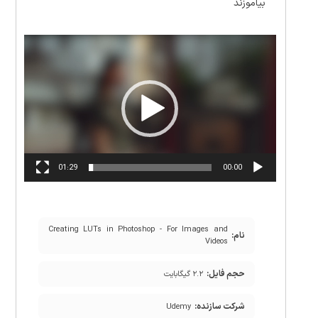
بیاموزند
نمایشگر
ویدیو
01:29
00:00
Creating LUTs in Photoshop - For Images and
نام:
Videos
حجم فایل:
۲.۲ گیگابایت
شرکت سازنده:
Udemy