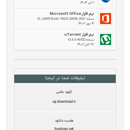
۲ تیر ۱۴۰۴
نرم افزار Microsoft Office
نسخه 2021 VL v2409 Build 18025.20096
۴ مهر ۱۴۰۳
نرم افزار uTorrent
نسخه v3.6.0.46922
۲۷ آبان ۱۴۰۲
تبلیغات شما در اینجا
آپلود عکس
up.download.ir
هاست دانلود
hostiran.net