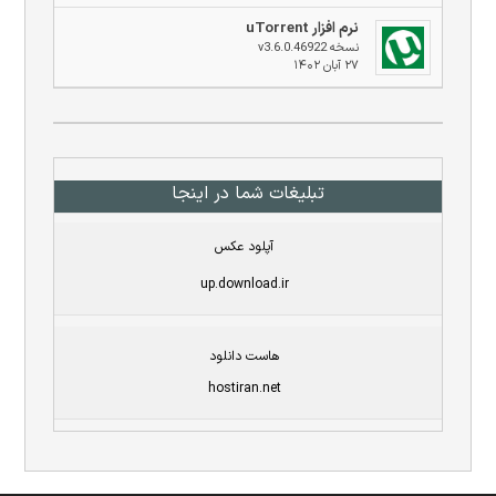
نرم افزار uTorrent
نسخه v3.6.0.46922
۲۷ آبان ۱۴۰۲
تبلیغات شما در اینجا
آپلود عکس
up.download.ir
هاست دانلود
hostiran.net