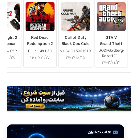
ng Light 2
Red Dead
Call of Duty
GTA V
ay Human
Redemption 2
Black Ops Cold
Grand Theft
War
Auto V
DODI-Goldberg-
16.2 – P2P
Build 1491.50
v1.34.0.15931218
Razor1911
۰۳/۰۲/۲۸
۱۴۰۳/۰۲/۱۷
۱۴۰۲/۰۸/۱۵
۱۴۰۳/۰۱/۳۱