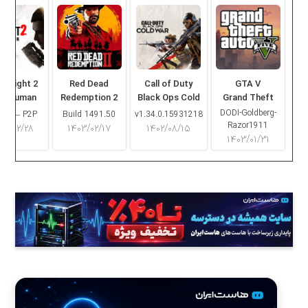
ng Light 2
Red Dead
Call of Duty
GTA V
ay Human
Redemption 2
Black Ops Cold
Grand Theft
War
Auto V
DODI-Goldberg-
16.2 – P2P
Build 1491.50
v1.34.0.15931218
Razor1911
۰۳/۰۲/۲۸
۱۴۰۳/۰۲/۱۷
۱۴۰۲/۰۸/۱۵
۱۴۰۳/۰۱/۳۱