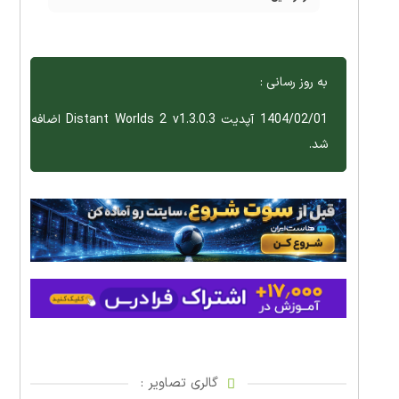
به روز رسانی :
1404/02/01 آپدیت Distant Worlds 2 v1.3.0.3 اضافه
شد.
گالری تصاویر :