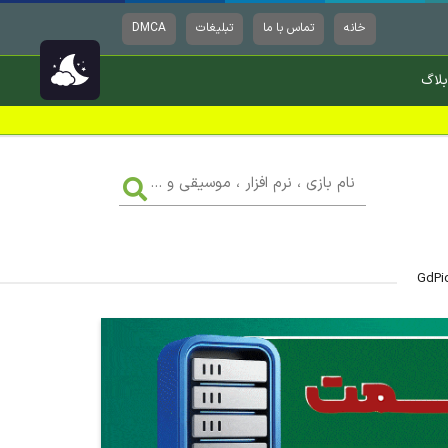
خانه
تماس با ما
تبلیغات
DMCA
بلاگ
نام
بازی
،
نرم
افزار
،
موسیقی
و
...