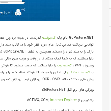
GdPicture.NET
نام یک
کامپوننت
قدرتمند در زمینه پردازش تص
توانایی دریافت تمامی فایل های مورد نظر خود را در قالب سند دارا
بارکد
دارا میباشید که به شما کمک میکند تا در وقت و هزینه های مالی ص
ویندوز ، WPF ،
توسعه وب
به
توسعه دهندگان
ای امکان را میدهد تا بتوانند اسناد خود را ویرای
روش های مختلف مانند OCR ، OMR ،پردازش فرم ، پردازش تصاویر را دارا میباشد.
ویژگی های نرم افزار GdPicture.NET:
پشتیبانی از ACTIVX, COM,
Internet Explorer
نمایش و پردازش تصاویر ، قابلیت لود کردن تصاویر با فرمت های 