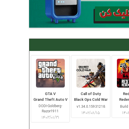
GTA V
Call of Duty
Re
Grand Theft Auto V
Black Ops Cold War
Rede
DODI-Goldberg-
v1.34.0.15931218
Build
Razor1911
۱۴۰۲/۰۸/۱۵
۱۴۰
۱۴۰۳/۰۱/۳۱