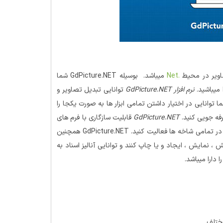
اویر در محیط
.Net
میباشد. بوسیله GdPicture.NET شما
 میباشید.
نرم افزار GdPicture.NET
توانایی تبدیل تصاویر و
 را به سند نیز دارا میباشد همچنین به لطف GdPicture.NET شما توانایی در اختیار داشتن تمامی ابزار ها به صورت یکجا را
رفه جویی کنید.
GdPicture.NET
قابلیت سازگاری با فرم های
را دارا میباشد که باعث میشود تا بتوانی در تمامی شاخه ها فعالیت کنید. GdPicture.NET همچنین
ش ، نمایش ، ایجاد و یا چاپ کنند و توانایی آنالیز اسناد به
مختلف