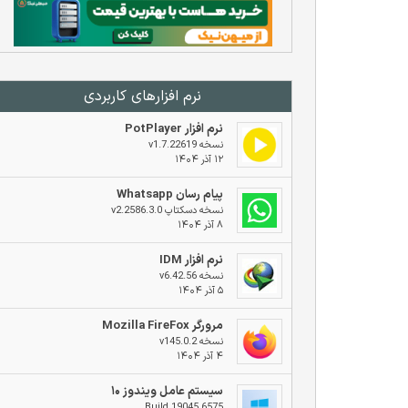
نرم افزار‌های کاربردی
نرم افزار PotPlayer
نسخه v1.7.22619
۱۲ آذر ۱۴۰۴
پیام رسان Whatsapp
نسخه دسکتاپ v2.2586.3.0
۸ آذر ۱۴۰۴
نرم افزار IDM
نسخه v6.42.56
۵ آذر ۱۴۰۴
مرورگر Mozilla FireFox
نسخه v145.0.2
۴ آذر ۱۴۰۴
سیستم عامل ویندوز ۱۰
Build 19045.6575