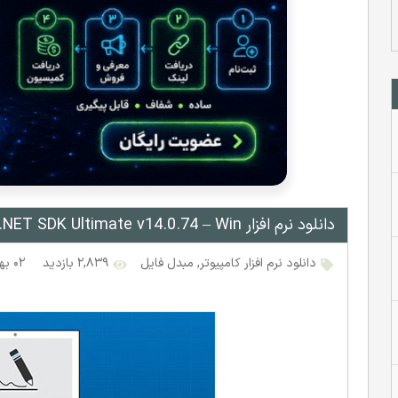
دانلود نرم افزار GdPicture.NET SDK Ultimate v14.0.74 – Win
دانلود نرم افزار کامپیوتر
,
مبدل فایل
۲,۸۳۹ بازدید
۰۲ بهمن ۱۳۹۸