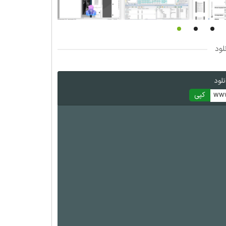
لود
لود
www
کپی