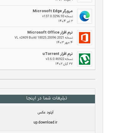
مرورگر Microsoft Edge
نسخه v137.0.3296.93
۲ تیر ۱۴۰۴
نرم افزار Microsoft Office
نسخه 2021 VL v2409 Build 18025.20096
۴ مهر ۱۴۰۳
نرم افزار uTorrent
نسخه v3.6.0.46922
۲۷ آبان ۱۴۰۲
تبلیغات شما در اینجا
آپلود عکس
up.download.ir