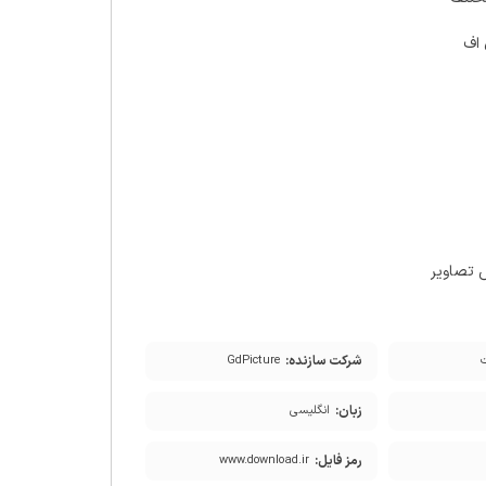
 اف
شرکت سازنده:
GdPicture
زبان:
انگلیسی
رمز فایل:
www.download.ir