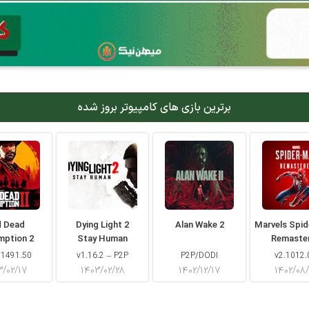
برترین بازی های کامپیوتر بروز شده
d Dead
Dying Light 2
Alan Wake 2
Marvels Spi
mption 2
Stay Human
Remaste
 1491.50
v1.16.2 – P2P
P2P/DODI
v2.1012.
۳/۰۲/۱۷
۱۴۰۳/۰۲/۲۸
۱۴۰۲/۱۲/۱۷
۱۴۰۲/۰۸