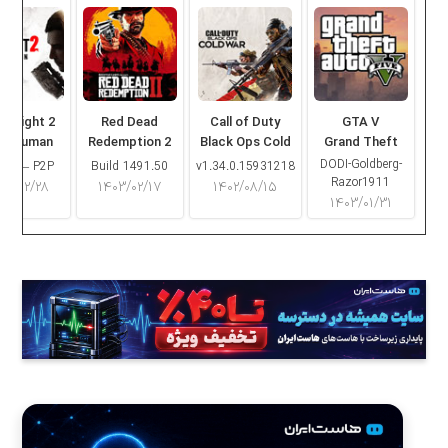
ng Light 2
Red Dead
Call of Duty
GTA V
ay Human
Redemption 2
Black Ops Cold
Grand Theft
War
Auto V
DODI-Goldberg-
16.2 – P2P
Build 1491.50
v1.34.0.15931218
Razor1911
۰۳/۰۲/۲۸
۱۴۰۳/۰۲/۱۷
۱۴۰۲/۰۸/۱۵
۱۴۰۳/۰۱/۳۱