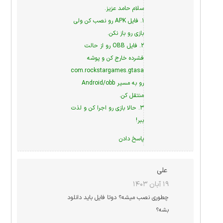
سلام حامد عزیز.
۱. فایل APK رو نصب کن ولی
بازی رو باز نکن.
۲. فایل OBB رو از حالت
فشرده خارج کن و پوشه
com.rockstargames.gtasa
رو به مسیر Android/obb
منتقل کن.
۳. حالا بازی رو اجرا کن و لذت
ببر!
پاسخ دادن
علی
۱۹ آبان ۱۴۰۳
چطوری نصب میشه؟ دوتا فایل باید دانلود
بشه؟