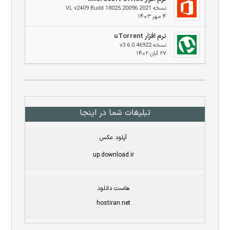
نسخه 2021 VL v2409 Build 18025.20096
۴ مهر ۱۴۰۳
نرم افزار uTorrent
نسخه v3.6.0.46922
۲۷ آبان ۱۴۰۲
تبلیغات شما در اینجا
آپلود عکس
up.download.ir
هاست دانلود
hostiran.net