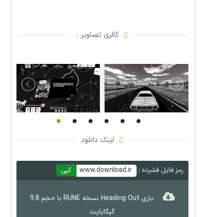
گالری تصاویر :
لینک دانلود
رمز فایل فشرده :
www.download.ir
کپی
بازی Heading Out نسخه RUNE با حجم 9.8
گیگابایت