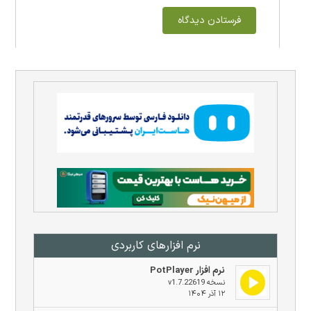
نرم افزار‌های کاربردی
نرم افزار PotPlayer
نسخه v1.7.22619
۱۲ آذر ۱۴۰۴