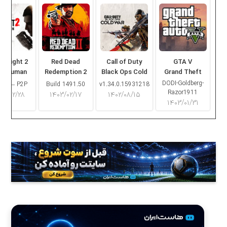
ng Light 2
Red Dead
Call of Duty
GTA V
ay Human
Redemption 2
Black Ops Cold
Grand Theft
War
Auto V
DODI-Goldberg-
16.2 – P2P
Build 1491.50
v1.34.0.15931218
Razor1911
۰۳/۰۲/۲۸
۱۴۰۳/۰۲/۱۷
۱۴۰۲/۰۸/۱۵
۱۴۰۳/۰۱/۳۱