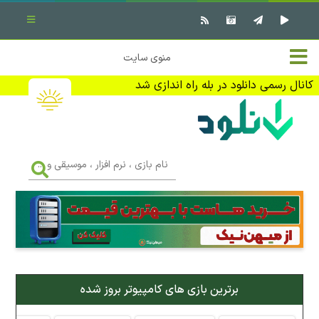
بستن منو
✖
خانه
منوی سایت
نرم افزار کامپیوتر
تماس با ما
کانال رسمی دانلود در بله راه اندازی شد
بازی کامپیوتر
تبلیغات
اندروید
DMCA
نام
بازی
f
،
فیلم
نرم
افزار
،
کتاب
موسیقی
و
...
وبلاگ
برترین بازی های کامپیوتر بروز شده
جهت دریافت آخرین اخبار و اطلاعات ما را در کانال رسمی دانلود در
بله دنبال کنید (ورود)