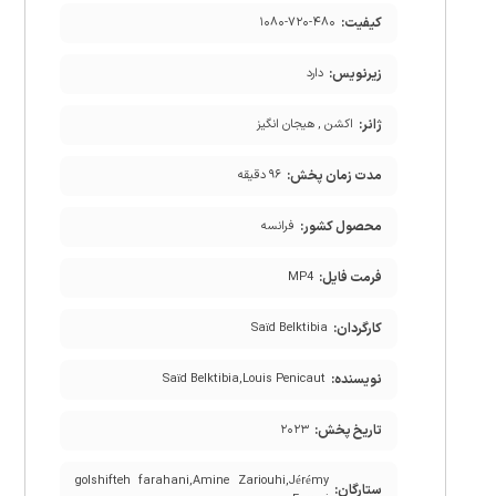
کیفیت:
۱۰۸۰-۷۲۰-۴۸۰
زیرنویس:
دارد
ژانر:
اکشن , هیجان انگیز
مدت زمان پخش:
۹۶ دقیقه
محصول کشور:
فرانسه
فرمت فایل:
MP4
کارگردان:
Saïd Belktibia
نویسنده:
Saïd Belktibia,Louis Penicaut
تاریخ پخش:
۲۰۲۳
golshifteh farahani,Amine Zariouhi,Jérémy
ستارگان: