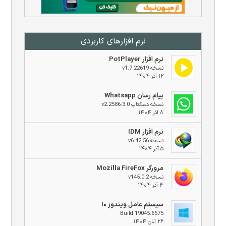
نرم افزار‌های کاربردی
نرم افزار PotPlayer
نسخه v1.7.22619
۱۲ آذر ۱۴۰۴
پیام رسان Whatsapp
نسخه دسکتاپ v2.2586.3.0
۸ آذر ۱۴۰۴
نرم افزار IDM
نسخه v6.42.56
۵ آذر ۱۴۰۴
مرورگر Mozilla FireFox
نسخه v145.0.2
۴ آذر ۱۴۰۴
سیستم عامل ویندوز ۱۰
Build 19045.6575
۲۶ آبان ۱۴۰۴