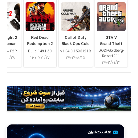
ng Light 2
Red Dead
Call of Duty
GTA V
ay Human
Redemption 2
Black Ops Cold
Grand Theft
War
Auto V
DODI-Goldberg-
16.2 – P2P
Build 1491.50
v1.34.0.15931218
Razor1911
۰۳/۰۲/۲۸
۱۴۰۳/۰۲/۱۷
۱۴۰۲/۰۸/۱۵
۱۴۰۳/۰۱/۳۱