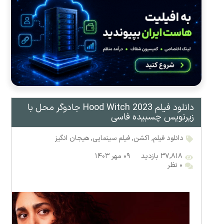
دانلود فیلم Hood Witch 2023 جادوگر محل با
زیرنویس چسبیده فاسی
دانلود فیلم
,
اکشن
,
فیلم سینمایی
,
هیجان انگیز
۳۷,۸۱۸ بازدید
۰۹ مهر ۱۴۰۳
۰ نظر