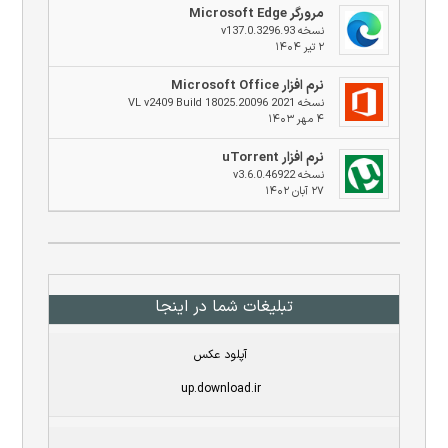
مرورگر Microsoft Edge
نسخه v137.0.3296.93
۲ تیر ۱۴۰۴
نرم افزار Microsoft Office
نسخه 2021 VL v2409 Build 18025.20096
۴ مهر ۱۴۰۳
نرم افزار uTorrent
نسخه v3.6.0.46922
۲۷ آبان ۱۴۰۲
تبلیغات شما در اینجا
آپلود عکس
up.download.ir