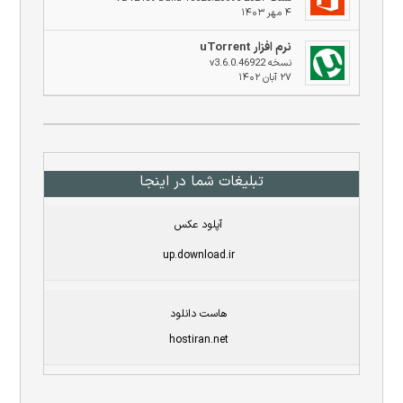
۴ مهر ۱۴۰۳
نرم افزار uTorrent
نسخه v3.6.0.46922
۲۷ آبان ۱۴۰۲
تبلیغات شما در اینجا
آپلود عکس
up.download.ir
هاست دانلود
hostiran.net