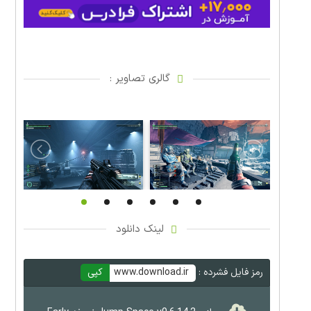
گالری تصاویر :
لینک دانلود
رمز فایل فشرده :
www.download.ir
کپی