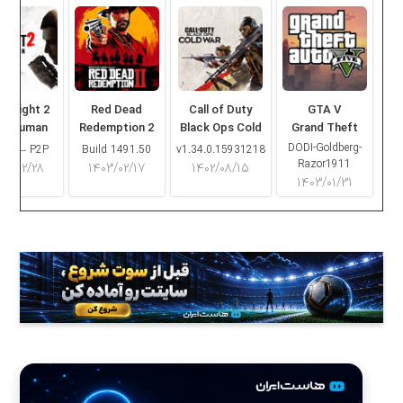
ng Light 2
Red Dead
Call of Duty
GTA V
ay Human
Redemption 2
Black Ops Cold
Grand Theft
War
Auto V
DODI-Goldberg-
16.2 – P2P
Build 1491.50
v1.34.0.15931218
Razor1911
۰۳/۰۲/۲۸
۱۴۰۳/۰۲/۱۷
۱۴۰۲/۰۸/۱۵
۱۴۰۳/۰۱/۳۱