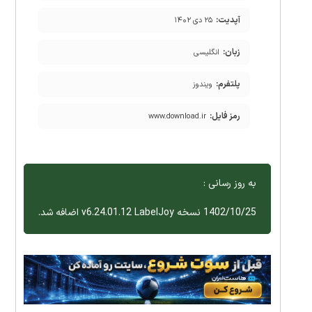
آپدیت:
۲۵ دی ۱۴۰۲
زبان:
انگلیسی
پلتفرم:
ویندوز
رمز فایل:
www.download.ir
به روز رسانی :
1402/10/25 نسخه v6.24.01.12 LabelJoy اضافه شد.