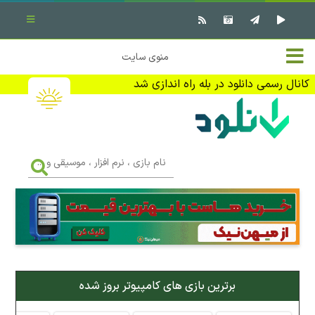
بستن منو
✖
خانه
منوی سایت
نرم افزار کامپیوتر
تماس با ما
کانال رسمی دانلود در بله راه اندازی شد
بازی کامپیوتر
تبلیغات
اندروید
DMCA
نام
بازی
f
،
فیلم
نرم
افزار
،
کتاب
موسیقی
و
...
وبلاگ
برترین بازی های کامپیوتر بروز شده
جهت دریافت آخرین اخبار و اطلاعات ما را در کانال رسمی دانلود در
بله دنبال کنید (ورود)