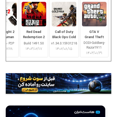
ng Light 2
Red Dead
Call of Duty
GTA V
ay Human
Redemption 2
Black Ops Cold
Grand Theft
War
Auto V
DODI-Goldberg-
16.2 – P2P
Build 1491.50
v1.34.0.15931218
Razor1911
۰۳/۰۲/۲۸
۱۴۰۳/۰۲/۱۷
۱۴۰۲/۰۸/۱۵
۱۴۰۳/۰۱/۳۱