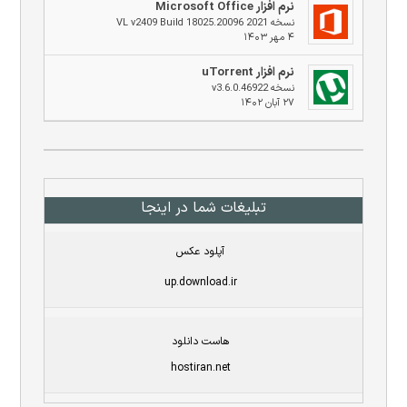
نرم افزار Microsoft Office
نسخه 2021 VL v2409 Build 18025.20096
۴ مهر ۱۴۰۳
نرم افزار uTorrent
نسخه v3.6.0.46922
۲۷ آبان ۱۴۰۲
تبلیغات شما در اینجا
آپلود عکس
up.download.ir
هاست دانلود
hostiran.net