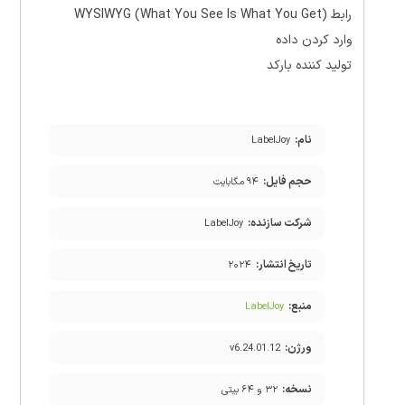
رابط WYSIWYG (What You See Is What You Get)
وارد کردن داده
تولید کننده بارکد
نام:
LabelJoy
حجم فایل:
۹۴ مگابایت
شرکت سازنده:
LabelJoy
تاریخ انتشار:
۲۰۲۴
منبع:
LabelJoy
ورژن:
v6.24.01.12
نسخه:
۳۲ و ۶۴ بیتی