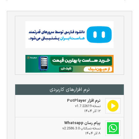
نرم افزار‌های کاربردی
نرم افزار PotPlayer
نسخه v1.7.22619
۱۲ آذر ۱۴۰۴
پیام رسان Whatsapp
نسخه دسکتاپ v2.2586.3.0
۸ آذر ۱۴۰۴