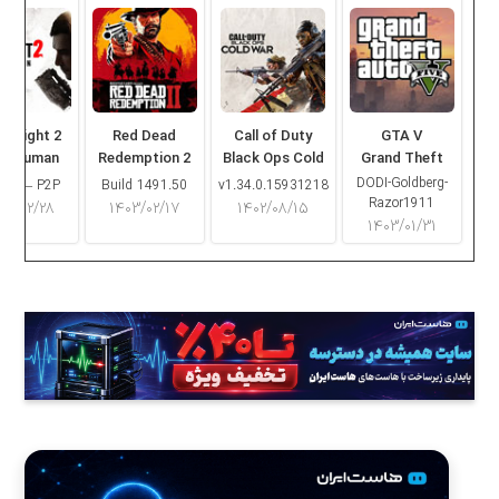
ng Light 2
Red Dead
Call of Duty
GTA V
ay Human
Redemption 2
Black Ops Cold
Grand Theft
War
Auto V
DODI-Goldberg-
16.2 – P2P
Build 1491.50
v1.34.0.15931218
Razor1911
۰۳/۰۲/۲۸
۱۴۰۳/۰۲/۱۷
۱۴۰۲/۰۸/۱۵
۱۴۰۳/۰۱/۳۱