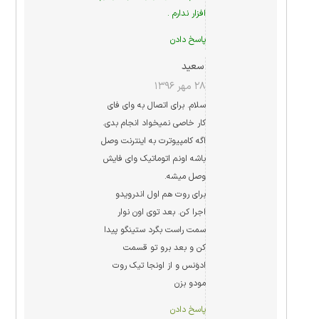
افزار ندارم .
پاسخ دادن
سعید
۲۸ مهر ۱۳۹۶
سلام. برای اتصال به وای فای
کار خاصی نمیخواد انجام بدی.
اگه کامپیوترت به اینترنت وصل
باشه اونم اتوماتیک وای فایش
وصل میشه.
برای روت هم اول اندرویدو
اجرا کن. بعد توی اون نوار
سمت راست بگرد ستینگو پیدا
کن و بعد برو تو قسمت
ادوَنس و از اونجا تیک روت
مودو بزن
پاسخ دادن