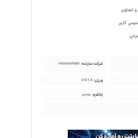
 و تصاویر
رسی کاربر
رنتی
شرکت سازنده:
microsystools
ورژن:
v10.1.4
پلتفرم:
ویندوز