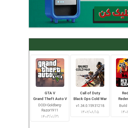
GTA V
Call of Duty
Re
Grand Theft Auto V
Black Ops Cold War
Rede
DODI-Goldberg-
v1.34.0.15931218
Build
Razor1911
۱۴۰۲/۰۸/۱۵
۱۴۰
۱۴۰۳/۰۱/۳۱