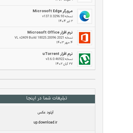
مرورگر Microsoft Edge
نسخه v137.0.3296.93
۲ تیر ۱۴۰۴
نرم افزار Microsoft Office
نسخه 2021 VL v2409 Build 18025.20096
۴ مهر ۱۴۰۳
نرم افزار uTorrent
نسخه v3.6.0.46922
۲۷ آبان ۱۴۰۲
تبلیغات شما در اینجا
آپلود عکس
up.download.ir