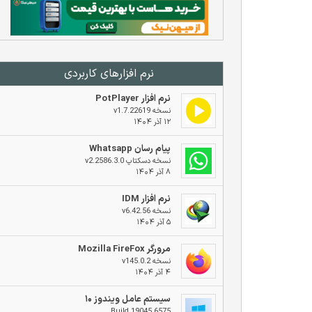
نرم افزار‌های کاربردی
نرم افزار PotPlayer
نسخه v1.7.22619
۱۲ آذر ۱۴۰۴
پیام رسان Whatsapp
نسخه دسکتاپ v2.2586.3.0
۸ آذر ۱۴۰۴
نرم افزار IDM
نسخه v6.42.56
۵ آذر ۱۴۰۴
مرورگر Mozilla FireFox
نسخه v145.0.2
۴ آذر ۱۴۰۴
سیستم عامل ویندوز ۱۰
Build 19045.6575