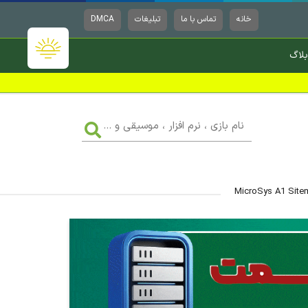
خانه
تماس با ما
تبلیغات
DMCA
بلاگ
نام
بازی
،
نرم
افزار
،
موسیقی
و
...