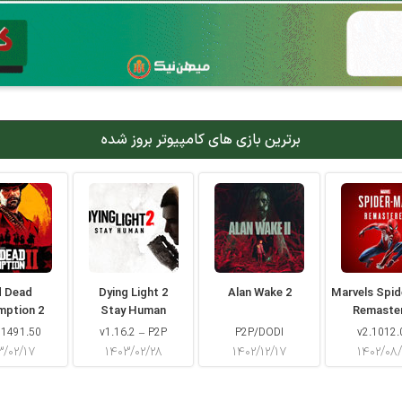
برترین بازی های کامپیوتر بروز شده
d Dead
Dying Light 2
Alan Wake 2
Marvels Spi
mption 2
Stay Human
Remaste
 1491.50
v1.16.2 – P2P
P2P/DODI
v2.1012.
۳/۰۲/۱۷
۱۴۰۳/۰۲/۲۸
۱۴۰۲/۱۲/۱۷
۱۴۰۲/۰۸