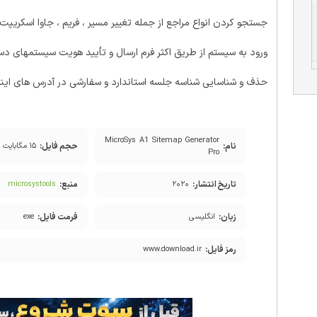
جستجو کردن انواع مراجع از جمله تغییر مسیر ، فریم ، جاوا اسکریپت
ورود به سیستم از طریق اکثر فرم ارسال و تأیید هویت سیستمهای دست
حذف و شناسایی شناسه جلسه استاندارد و سفارشی در آدرس های اینت
MicroSys A1 Sitemap Generator
نام:
حجم فایل:
۱۵ مگابایت
Pro
تاریخ انتشار:
منبع:
microsystools
۲۰۲۰
زبان:
فرمت فایل:
انگلیسی
exe
رمز فایل:
www.download.ir