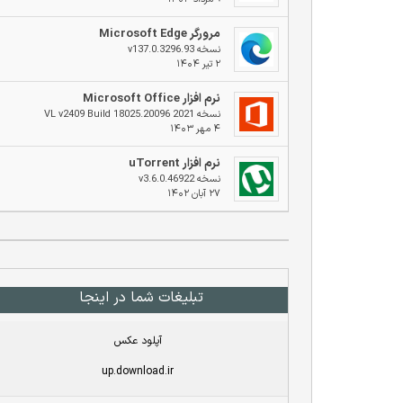
مرورگر Microsoft Edge
نسخه v137.0.3296.93
۲ تیر ۱۴۰۴
نرم افزار Microsoft Office
نسخه 2021 VL v2409 Build 18025.20096
۴ مهر ۱۴۰۳
نرم افزار uTorrent
نسخه v3.6.0.46922
۲۷ آبان ۱۴۰۲
تبلیغات شما در اینجا
آپلود عکس
up.download.ir