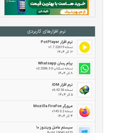
نرم افزار‌های کاربردی
نرم افزار PotPlayer
نسخه v1.7.22619
۱۲ آذر ۱۴۰۴
پیام رسان Whatsapp
نسخه دسکتاپ v2.2586.3.0
۸ آذر ۱۴۰۴
نرم افزار IDM
نسخه v6.42.56
۵ آذر ۱۴۰۴
مرورگر Mozilla FireFox
نسخه v145.0.2
۴ آذر ۱۴۰۴
سیستم عامل ویندوز ۱۰
Build 19045.6575