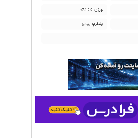
ورژن:
v7.1.0.0
پلتفرم:
ویندوز