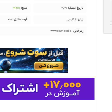
تاریخ انتشار:
منبع:
mitec
۲۰۲۱
زبان:
فرمت فایل:
انگلیسی
exe
رمز فایل:
www.download.ir