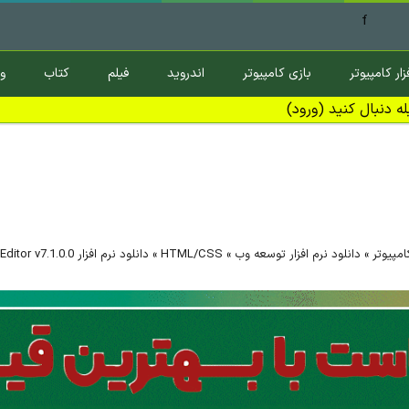
f
زار کامپیوتر
بازی کامپیوتر
اندروید
فیلم
کتاب
و
ه دنبال کنید (ورود)
کامپیوتر
»
دانلود نرم افزار توسعه وب
»
HTML/CSS
»
دانلود نرم افزار MiTeC Hexadecimal Editor v7.1.0.0