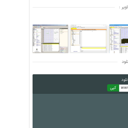
یر :
لود
لود
www
کپی