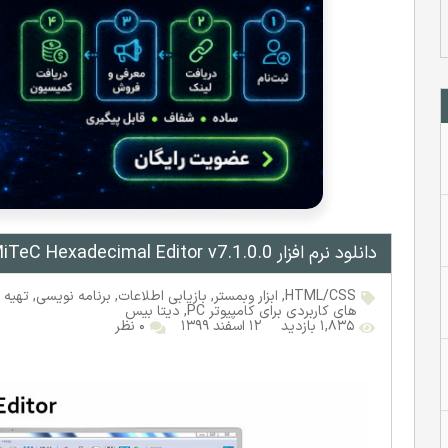
دانلود نرم افزار MiTeC Hexadecimal Editor v7.1.0.0
HTML/CSS
,
ابزار وبمستر
,
بازیابی اطلاعات
,
برنامه نویسی
,
تهیه 
های کاربردی برای کامپیوتر PC
,
دیتا بیس
۱,۸۳۵ بازدید
۱۲ اسفند ۱۳۹۹
۰ نظر