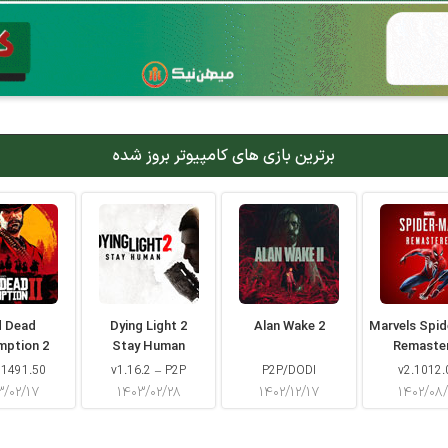
برترین بازی های کامپیوتر بروز شده
d Dead
Dying Light 2
Alan Wake 2
Marvels Spi
mption 2
Stay Human
Remaste
 1491.50
v1.16.2 – P2P
P2P/DODI
v2.1012.
۳/۰۲/۱۷
۱۴۰۳/۰۲/۲۸
۱۴۰۲/۱۲/۱۷
۱۴۰۲/۰۸