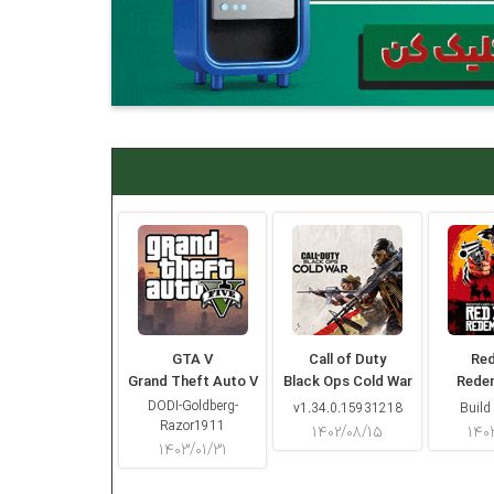
GTA V
Call of Duty
Re
Grand Theft Auto V
Black Ops Cold War
Rede
DODI-Goldberg-
v1.34.0.15931218
Build
Razor1911
۱۴۰۲/۰۸/۱۵
۱۴۰
۱۴۰۳/۰۱/۳۱