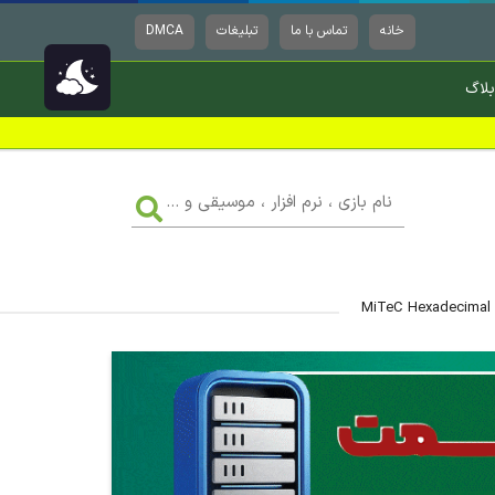
خانه
تماس با ما
تبلیغات
DMCA
بلاگ
نام
بازی
،
نرم
افزار
،
موسیقی
و
...