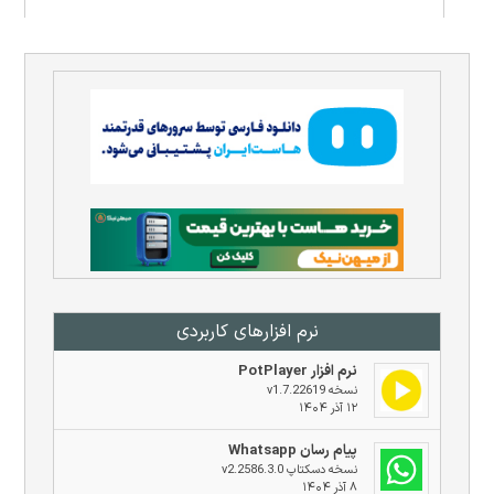
نرم افزار‌های کاربردی
نرم افزار PotPlayer
نسخه v1.7.22619
۱۲ آذر ۱۴۰۴
پیام رسان Whatsapp
نسخه دسکتاپ v2.2586.3.0
۸ آذر ۱۴۰۴