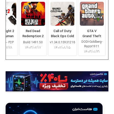
ng Light 2
Red Dead
Call of Duty
GTA V
ay Human
Redemption 2
Black Ops Cold
Grand Theft
War
Auto V
DODI-Goldberg-
16.2 – P2P
Build 1491.50
v1.34.0.15931218
Razor1911
۰۳/۰۲/۲۸
۱۴۰۳/۰۲/۱۷
۱۴۰۲/۰۸/۱۵
۱۴۰۳/۰۱/۳۱