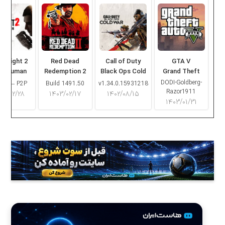
ng Light 2
Red Dead
Call of Duty
GTA V
ay Human
Redemption 2
Black Ops Cold
Grand Theft
War
Auto V
DODI-Goldberg-
16.2 – P2P
Build 1491.50
v1.34.0.15931218
Razor1911
۰۳/۰۲/۲۸
۱۴۰۳/۰۲/۱۷
۱۴۰۲/۰۸/۱۵
۱۴۰۳/۰۱/۳۱