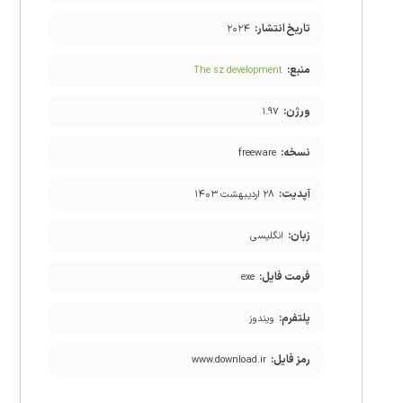
تاریخ انتشار:
۲۰۲۴
منبع:
The sz development
ورژن:
۱.۹۷
نسخه:
freeware
آپدیت:
۲۸ اردیبهشت ۱۴۰۳
زبان:
انگلیسی
فرمت فایل:
exe
پلتفرم:
ویندوز
رمز فایل:
www.download.ir