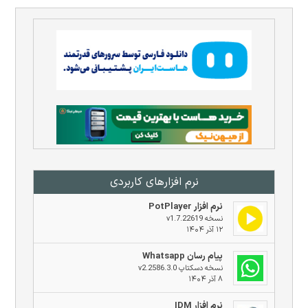
نرم افزار‌های کاربردی
نرم افزار PotPlayer
نسخه v1.7.22619
۱۲ آذر ۱۴۰۴
پیام رسان Whatsapp
نسخه دسکتاپ v2.2586.3.0
۸ آذر ۱۴۰۴
نرم افزار IDM