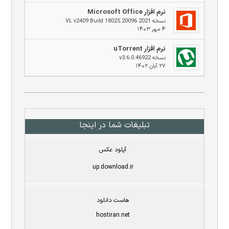
نرم افزار Microsoft Office
نسخه 2021 VL v2409 Build 18025.20096
۴ مهر ۱۴۰۳
نرم افزار uTorrent
نسخه v3.6.0.46922
۲۷ آبان ۱۴۰۲
تبلیغات شما در اینجا
آپلود عکس
up.download.ir
هاست دانلود
hostiran.net