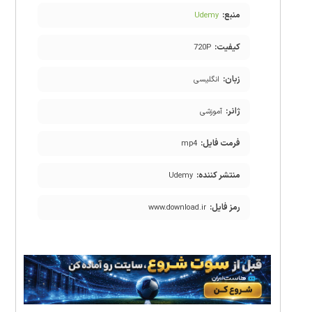
منبع:
Udemy
کیفیت:
720P
زبان:
انگلیسی
ژانر:
آموزشی
فرمت فایل:
mp4
منتشر کننده:
Udemy
رمز فایل:
www.download.ir