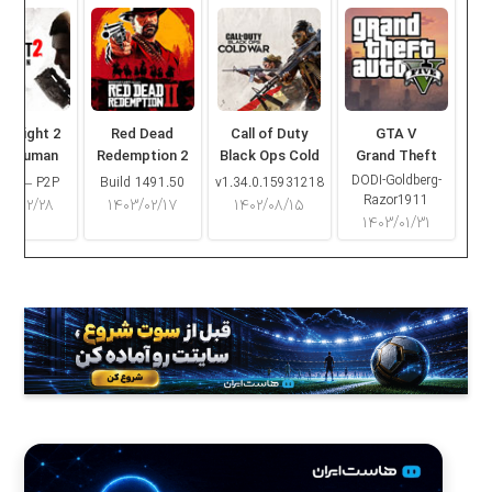
ng Light 2
Red Dead
Call of Duty
GTA V
ay Human
Redemption 2
Black Ops Cold
Grand Theft
War
Auto V
DODI-Goldberg-
16.2 – P2P
Build 1491.50
v1.34.0.15931218
Razor1911
۰۳/۰۲/۲۸
۱۴۰۳/۰۲/۱۷
۱۴۰۲/۰۸/۱۵
۱۴۰۳/۰۱/۳۱