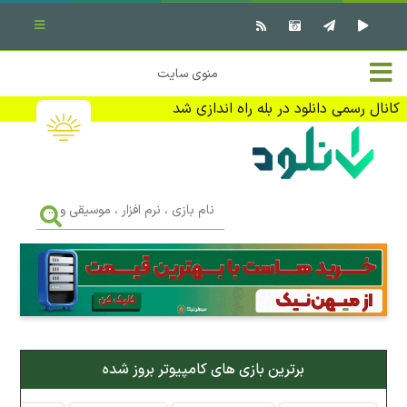
بستن منو
✖
خانه
منوی سایت
نرم افزار کامپیوتر
تماس با ما
کانال رسمی دانلود در بله راه اندازی شد
بازی کامپیوتر
تبلیغات
اندروید
DMCA
نام
بازی
f
،
فیلم
نرم
افزار
،
کتاب
موسیقی
و
...
وبلاگ
برترین بازی های کامپیوتر بروز شده
جهت دریافت آخرین اخبار و اطلاعات ما را در کانال رسمی دانلود در
بله دنبال کنید (ورود)