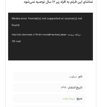
تماشای این فیلم به افراد زیر ۱۲ سال توصیه نمی‌شود
نمایشگر
Media error: Format(s) not supported or source(s) not
ویدیو
found
دریافت پرونده: http://cdn.download.ir/?b=dlir-movie&f=sarkoob_teaser-
720.mp4
نام:
سرکوب
تاریخ انتشار:
۱۳۹۸
منبع:
سینما تیکت