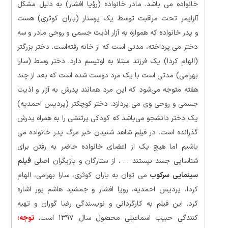
خانواده می‌ باشد. مادر خانواده (رؤیا افشار) به دلیل مشکل
آلزایمر تحت مراقبت توسط یک پرستار (باران کوثری) هست
و پدر خانواده که همواره به آزار اذیت جسمی و روحی مادر و سه
دختر می‌ پرداخته، مدتی است که از خانه رفته‌است. دختر بزرگتر
(الهام کردا) یک فرزند مبتلا به اوتیسم دارد. دختر وسط (سارا
بهرامی) مدتی است با یک مرد دوست شده‌ است که بعد از چند
هفته متوجه می‌شود که این مرد همانند پدرش به آزار و اذیت
جسمی و روحی وی می‌ پردازد. دختر کوچکتر (پردیس احمدیه)
یک دختر دانشجو می‌باشد که کودکی پرتنشی را به همراه پدرش
گذرانده‌ است. در فیلم شاهد شنیدن خبر مرگ پدر خانواده می‌
باشیم اما هیچ‌ یک از اعضای خانواده حاضر به رفتن برای
شناسایی جسد نیستند … . از ستارگان و بازیگران اصلی
فیلم
سینمایی سرکوب
می توان به باران کوثری، سارا بهرامی، الهام
کردا، پردیس احمدیه، رویا افشار و جمشید هاشم پور اشاره
کرد. این فیلم به کارگردانی و نویسندگی رضا گوران و تهیه‌
کنندگی حبیب اسماعیلی محصول سال ۱۳۹۷ است.
توجه: