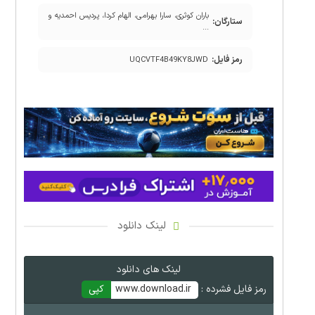
باران کوثری، سارا بهرامی، الهام کردا، پردیس احمدیه و
ستارگان:
...
رمز فایل:
UQCVTF4B49KY8JWD
لینک دانلود
لینک های دانلود
رمز فایل فشرده :
www.download.ir
کپی