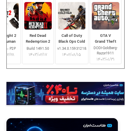
ng Light 2
Red Dead
Call of Duty
GTA V
ay Human
Redemption 2
Black Ops Cold
Grand Theft
War
Auto V
DODI-Goldberg-
16.2 – P2P
Build 1491.50
v1.34.0.15931218
Razor1911
۰۳/۰۲/۲۸
۱۴۰۳/۰۲/۱۷
۱۴۰۲/۰۸/۱۵
۱۴۰۳/۰۱/۳۱