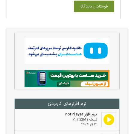
نرم افزار‌های کاربردی
نرم افزار PotPlayer
نسخه v1.7.22619
۱۲ آذر ۱۴۰۴