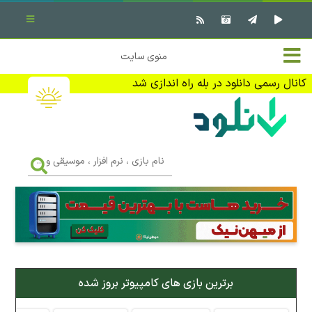
بستن منو
✖
خانه
منوی سایت
نرم افزار کامپیوتر
تماس با ما
کانال رسمی دانلود در بله راه اندازی شد
بازی کامپیوتر
تبلیغات
اندروید
DMCA
نام
بازی
f
،
فیلم
نرم
افزار
،
کتاب
موسیقی
و
...
وبلاگ
برترین بازی های کامپیوتر بروز شده
جهت دریافت آخرین اخبار و اطلاعات ما را در کانال رسمی دانلود در
بله دنبال کنید (ورود)