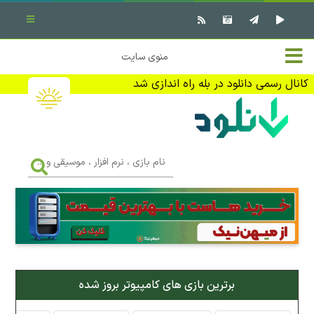
بستن منو
✖
خانه
منوی سایت
نرم افزار کامپیوتر
تماس با ما
کانال رسمی دانلود در بله راه اندازی شد
بازی کامپیوتر
تبلیغات
اندروید
DMCA
نام
بازی
f
،
فیلم
نرم
افزار
،
کتاب
موسیقی
و
...
وبلاگ
برترین بازی های کامپیوتر بروز شده
جهت دریافت آخرین اخبار و اطلاعات ما را در کانال رسمی دانلود در
بله دنبال کنید (ورود)