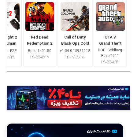
ng Light 2
Red Dead
Call of Duty
GTA V
ay Human
Redemption 2
Black Ops Cold
Grand Theft
War
Auto V
DODI-Goldberg-
16.2 – P2P
Build 1491.50
v1.34.0.15931218
Razor1911
۰۳/۰۲/۲۸
۱۴۰۳/۰۲/۱۷
۱۴۰۲/۰۸/۱۵
۱۴۰۳/۰۱/۳۱