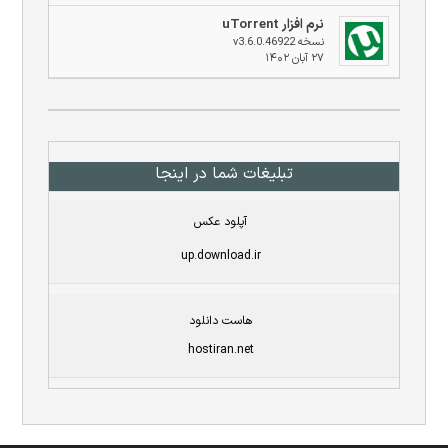
نرم افزار uTorrent
نسخه v3.6.0.46922
۲۷ آبان ۱۴۰۲
تبلیغات شما در اینجا
آپلود عکس
up.download.ir
هاست دانلود
hostiran.net