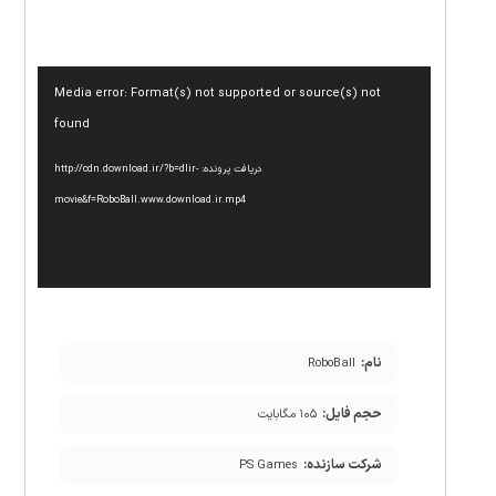
نمایشگر
Media error: Format(s) not supported or source(s) not
ویدیو
found
دریافت پرونده: http://cdn.download.ir/?b=dlir-
movie&f=RoboBall.www.download.ir.mp4
نام:
RoboBall
حجم فایل:
۱۰۵ مگابایت
شرکت سازنده:
PS Games