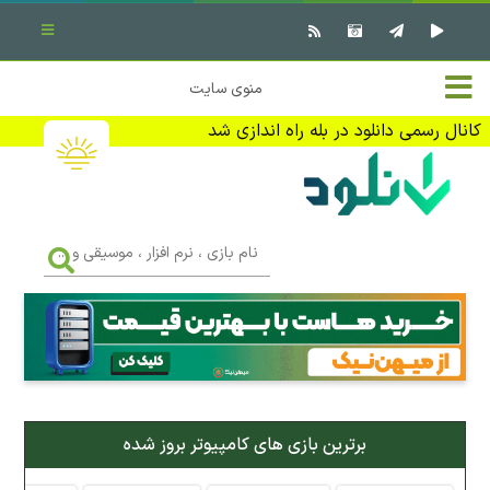
بستن منو
✖
خانه
منوی سایت
نرم افزار کامپیوتر
تماس با ما
کانال رسمی دانلود در بله راه اندازی شد
بازی کامپیوتر
تبلیغات
اندروید
DMCA
نام
بازی
f
،
فیلم
نرم
افزار
،
کتاب
موسیقی
و
...
وبلاگ
برترین بازی های کامپیوتر بروز شده
جهت دریافت آخرین اخبار و اطلاعات ما را در کانال رسمی دانلود در
بله دنبال کنید (ورود)