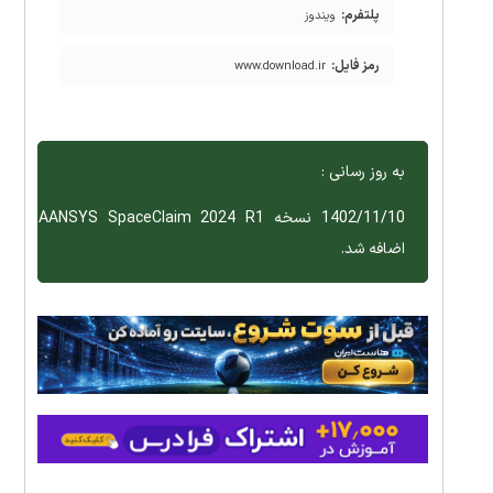
پلتفرم:
ویندوز
رمز فایل:
www.download.ir
به روز رسانی :
1402/11/10 نسخه AANSYS SpaceClaim 2024 R1
اضافه شد.