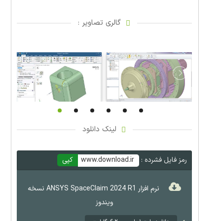
گالری تصاویر :
لینک دانلود
رمز فایل فشرده :
www.download.ir
کپی
نرم افزار ANSYS SpaceClaim 2024 R1 نسخه
ویندوز