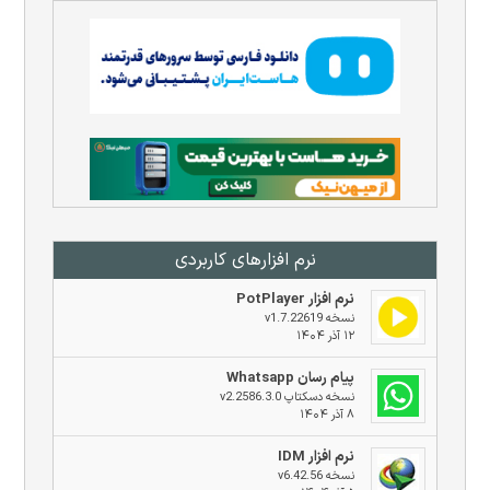
نرم افزار‌های کاربردی
نرم افزار PotPlayer
نسخه v1.7.22619
۱۲ آذر ۱۴۰۴
پیام رسان Whatsapp
نسخه دسکتاپ v2.2586.3.0
۸ آذر ۱۴۰۴
نرم افزار IDM
نسخه v6.42.56