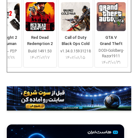
ng Light 2
Red Dead
Call of Duty
GTA V
ay Human
Redemption 2
Black Ops Cold
Grand Theft
War
Auto V
DODI-Goldberg-
16.2 – P2P
Build 1491.50
v1.34.0.15931218
Razor1911
۰۳/۰۲/۲۸
۱۴۰۳/۰۲/۱۷
۱۴۰۲/۰۸/۱۵
۱۴۰۳/۰۱/۳۱