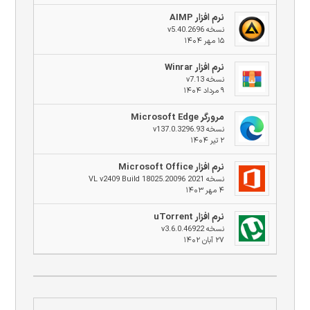
نرم افزار AIMP
نسخه v5.40.2696
۱۵ مهر ۱۴۰۴
نرم افزار Winrar
نسخه v7.13
۹ مرداد ۱۴۰۴
مرورگر Microsoft Edge
نسخه v137.0.3296.93
۲ تیر ۱۴۰۴
نرم افزار Microsoft Office
نسخه 2021 VL v2409 Build 18025.20096
۴ مهر ۱۴۰۳
نرم افزار uTorrent
نسخه v3.6.0.46922
۲۷ آبان ۱۴۰۲