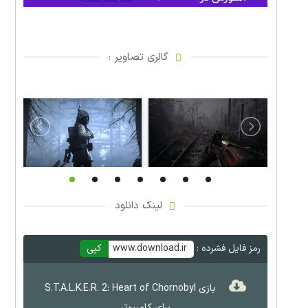
گالری تصاویر :
لینک دانلود
رمز فایل فشرده :
www.download.ir
کپی
بازی S.T.A.L.K.E.R. 2: Heart of Chornobyl
برای کامپیوتر