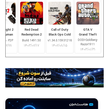
ng Light 2
Red Dead
Call of Duty
GTA V
ay Human
Redemption 2
Black Ops Cold
Grand Theft
War
Auto V
DODI-Goldberg-
16.2 – P2P
Build 1491.50
v1.34.0.15931218
Razor1911
۰۳/۰۲/۲۸
۱۴۰۳/۰۲/۱۷
۱۴۰۲/۰۸/۱۵
۱۴۰۳/۰۱/۳۱