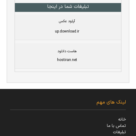
تبلیغات شما در اینجا
آپلود عکس
up.download.ir
هاست دانلود
hostiran.net
لینک های مهم
خانه
تماس با ما
تبلیغات