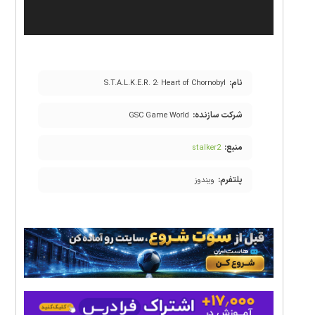
نام:
S.T.A.L.K.E.R. 2: Heart of Chornobyl
شرکت سازنده:
GSC Game World
منبع:
stalker2
پلتفرم:
ویندوز