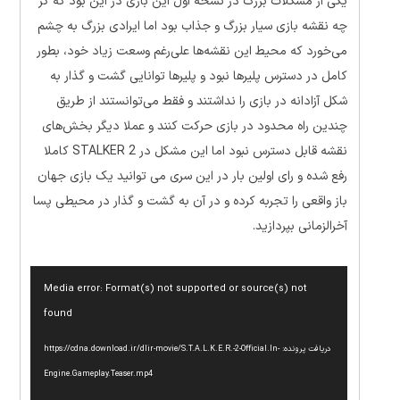
یکی از مشکلات بزرگ در نسخه اول این بازی در این بود که گر
چه نقشه بازی سیار بزرگ و جذاب بود اما ایرادی بزرگ به چشم
می‌خورد که محیط این نقشه‌ها علی‌رغم وسعت زیاد خود، بطور
کامل در دسترس پلیر‌ها نبود و پلیر‌ها توانایی گشت و گذار به
شکل آزادانه در بازی را نداشتند و فقط می‌توانستند از طریق
چندین راه محدود در بازی حرکت کنند و عملا دیگر بخش‌های
نقشه قابل دسترس نبود اما این مشکل در STALKER 2 کاملا
رفع شده و رای اولین بار در این سری می توانید یک بازی جهان
باز واقعی را تجربه کرده و در آن به گشت و گذار در محیطی پسا
آخرالزمانی بپردازید.
نمایشگر
Media error: Format(s) not supported or source(s) not
ویدیو
found
دریافت پرونده: https://cdna.download.ir/dlir-movie/S.T.A.L.K.E.R.-2-Official.In-
Engine.Gameplay.Teaser.mp4