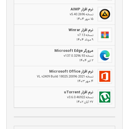
نرم افزار AIMP
نسخه v5.40.2696
۱۵ مهر ۱۴۰۴
نرم افزار Winrar
نسخه v7.13
۹ مرداد ۱۴۰۴
مرورگر Microsoft Edge
نسخه v137.0.3296.93
۲ تیر ۱۴۰۴
نرم افزار Microsoft Office
نسخه 2021 VL v2409 Build 18025.20096
۴ مهر ۱۴۰۳
نرم افزار uTorrent
نسخه v3.6.0.46922
۲۷ آبان ۱۴۰۲