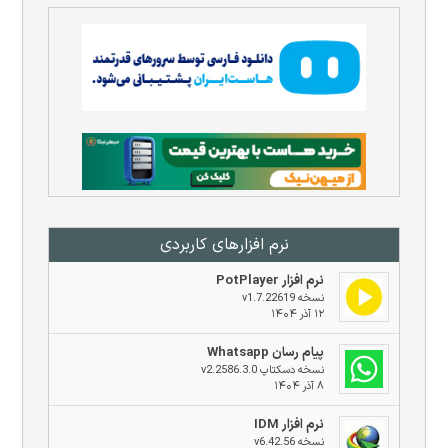
نرم افزار‌های کاربردی
نرم افزار PotPlayer
نسخه v1.7.22619
۱۲ آذر ۱۴۰۴
پیام رسان Whatsapp
نسخه دسکتاپ v2.2586.3.0
۸ آذر ۱۴۰۴
نرم افزار IDM
نسخه v6.42.56