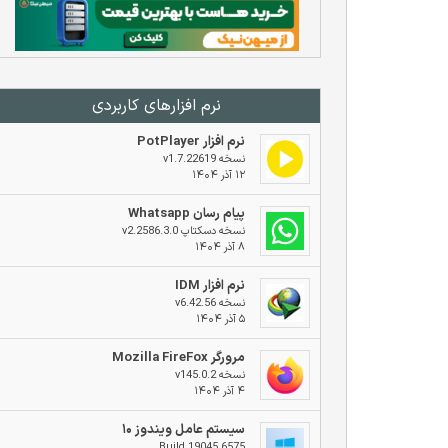
نرم افزار‌های کاربردی
نرم افزار PotPlayer
نسخه v1.7.22619
۱۲ آذر ۱۴۰۴
پیام رسان Whatsapp
نسخه دسکتاپ v2.2586.3.0
۸ آذر ۱۴۰۴
نرم افزار IDM
نسخه v6.42.56
۵ آذر ۱۴۰۴
مرورگر Mozilla FireFox
نسخه v145.0.2
۴ آذر ۱۴۰۴
سیستم عامل ویندوز ۱۰
Build 19045.6575