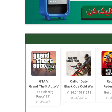
GTA V
Call of Duty
Re
Grand Theft Auto V
Black Ops Cold War
Rede
DODI-Goldberg-
v1.34.0.15931218
Build
Razor1911
۱۴۰۲/۰۸/۱۵
۱۴۰
۱۴۰۳/۰۱/۳۱