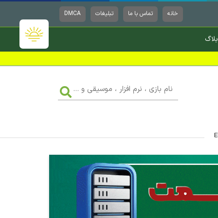
خانه
تماس با ما
تبلیغات
DMCA
بلاگ
نام
بازی
،
نرم
افزار
،
موسیقی
و
...