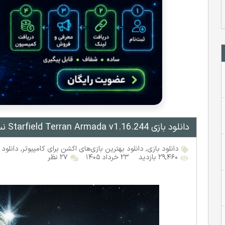
دانلود بازی Starfield Terran Armada v1.16.244 نسخه ElAmigos
دانلود بازی
,
دانلود بهترین بازی‌های اکشن برای کامپیوتر
,
دانلود 
۲۹,۴۶۰ بازدید
۲۳ خرداد ۱۴۰۵
۲۷ نظر