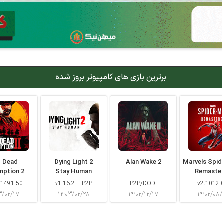
برترین بازی های کامپیوتر بروز شده
d Dead
Dying Light 2
Alan Wake 2
Marvels Spi
mption 2
Stay Human
Remaste
 1491.50
v1.16.2 – P2P
P2P/DODI
v2.1012.
۳/۰۲/۱۷
۱۴۰۳/۰۲/۲۸
۱۴۰۲/۱۲/۱۷
۱۴۰۲/۰۸