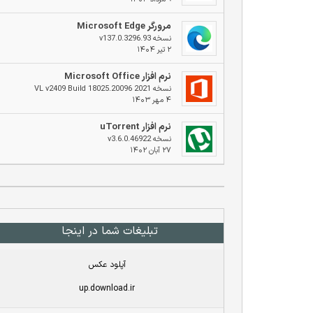
مرورگر Microsoft Edge
نسخه v137.0.3296.93
۲ تیر ۱۴۰۴
نرم افزار Microsoft Office
نسخه 2021 VL v2409 Build 18025.20096
۴ مهر ۱۴۰۳
نرم افزار uTorrent
نسخه v3.6.0.46922
۲۷ آبان ۱۴۰۲
تبلیغات شما در اینجا
آپلود عکس
up.download.ir