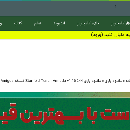
f
زار کامپیوتر
بازی کامپیوتر
اندروید
فیلم
کتاب
و
ه دنبال کنید (ورود)
نه
»
دانلود بازی
»
دانلود بازی Starfield Terran Armada v1.16.244 نسخه ElAmigos