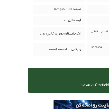
نسخه:
ElAmigos/DODI
فرمت فایل:
iso
اکشن، فضایی،
امکان استفاده بصورت آنلاین:
ندارد
Bethesda So
رمز فایل:
www.download.ir