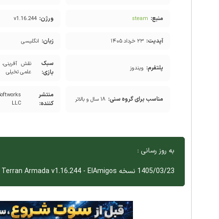
منبع:
ورژن:
v1.16.244
steam
آپدیت:
زبان:
۲۳ خرداد ۱۴۰۵
انگلیسی
سبک
نقش آفرینی، 
پلتفرم:
ویندوز
بازی:
علمی تخیلی
منتشر
ftworks
مناسب برای گروه سنی:
۱۸ سال و بالاتر
کننده:
LLC
به روز رسانی :
1405/03/23 نسخه Starfield Terran Armada v1.16.244 - ElAmigos اضافه شد.