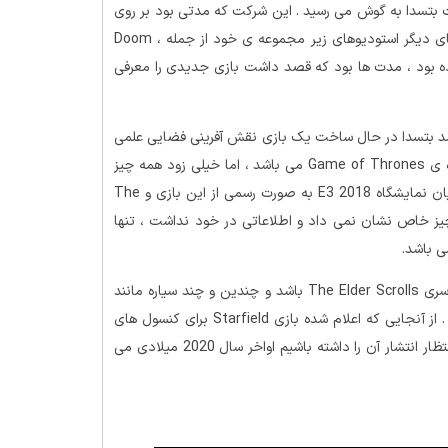
 بتسدا به گوش می رسید . این شرکت که مدتی بود بر روی
توسعه ی سری بازی های Fallout و The Elder Scrolls و عنوان های دیگر استودیوهای زیر مجموعه ی خود از جمله Doom ،
Dishonored ، Wolfenstein ، و Rage‌ تمرکز کرده بود ، مدت ها بود که قصد داشت بازی جدیدی را معرفی
ایعه شد بتسدا در حال ساخت یک بازی نقش آفرینی فضایی علمی
تخیلی به این نام به همراه یک بازی بر اساس مجموعه ی پر بیننده ی Game of Thrones می باشد ، اما خیلی زود همه چیز
تکذیب شد . تا که نهایتا بعد از حدود یک سال این شرکت در جریان نمایشگاه E3 2018 به صورت رسمی از این بازی و The
 منتشر شد چیز خاص نشان نمی داد و اطلاعاتی در خود نداشت ، تنها
 باشد.
قرار است به نوعی یک نسخه ی فضایی از سری The Elder Scrolls باشد و چندین و چند سیاره مانند
بازی No Man’s Sky در آن وجود دارند که قابل اکتشاف می باشند . از آنجایی که اعلام شده بازی Starfield برای کنسول های
نسل نهم منتشر می شود ، پس نزدیک ترین زمانی که می توانیم انتظار انتشار آن را داشته باشیم اواخر سال 2020 میلادی می