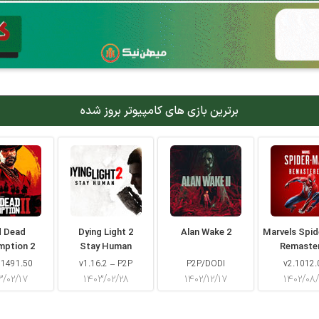
برترین بازی های کامپیوتر بروز شده
d Dead
Dying Light 2
Alan Wake 2
Marvels Spi
mption 2
Stay Human
Remaste
 1491.50
v1.16.2 – P2P
P2P/DODI
v2.1012.
۳/۰۲/۱۷
۱۴۰۳/۰۲/۲۸
۱۴۰۲/۱۲/۱۷
۱۴۰۲/۰۸