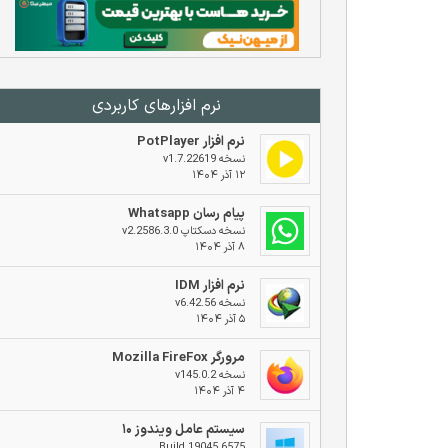
نرم افزار‌های کاربردی
نرم افزار PotPlayer
نسخه v1.7.22619
۱۲ آذر ۱۴۰۴
پیام رسان Whatsapp
نسخه دسکتاپ v2.2586.3.0
۸ آذر ۱۴۰۴
نرم افزار IDM
نسخه v6.42.56
۵ آذر ۱۴۰۴
مرورگر Mozilla FireFox
نسخه v145.0.2
۴ آذر ۱۴۰۴
سیستم عامل ویندوز ۱۰
Build 19045.6575