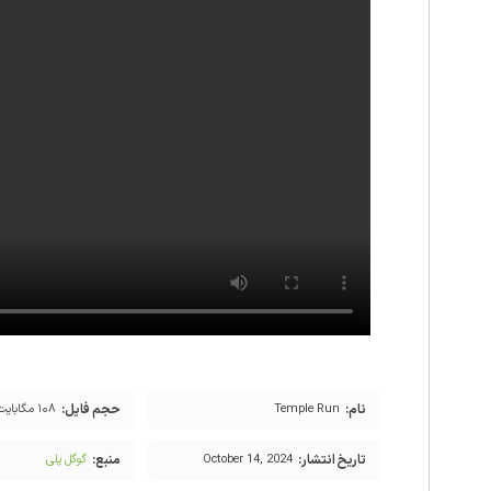
نام:
حجم فایل:
Temple Run
۱۰۸ مگابایت
تاریخ انتشار:
منبع:
October 14, 2024
گوگل پلی