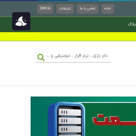
خانه
تماس با ما
تبلیغات
DMCA
بلاگ
نام
بازی
،
نرم
افزار
،
موسیقی
و
...