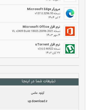
مرورگر Microsoft Edge
نسخه v137.0.3296.93
۲ تیر ۱۴۰۴
نرم افزار Microsoft Office
نسخه 2021 VL v2409 Build 18025.20096
۴ مهر ۱۴۰۳
نرم افزار uTorrent
نسخه v3.6.0.46922
۲۷ آبان ۱۴۰۲
تبلیغات شما در اینجا
آپلود عکس
up.download.ir