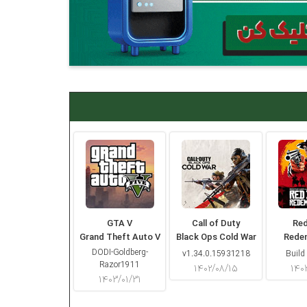
GTA V
Call of Duty
Re
Grand Theft Auto V
Black Ops Cold War
Rede
DODI-Goldberg-
v1.34.0.15931218
Build
Razor1911
۱۴۰۲/۰۸/۱۵
۱۴۰
۱۴۰۳/۰۱/۳۱