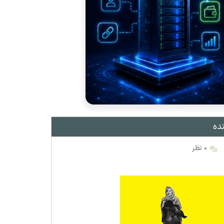
ده
۰ نظر