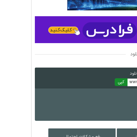
لود
لود
www
کپی
رفع مشکلات احتمالی