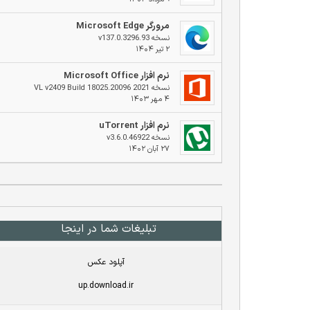
مرورگر Microsoft Edge
نسخه v137.0.3296.93
۲ تیر ۱۴۰۴
نرم افزار Microsoft Office
نسخه 2021 VL v2409 Build 18025.20096
۴ مهر ۱۴۰۳
نرم افزار uTorrent
نسخه v3.6.0.46922
۲۷ آبان ۱۴۰۲
تبلیغات شما در اینجا
آپلود عکس
up.download.ir