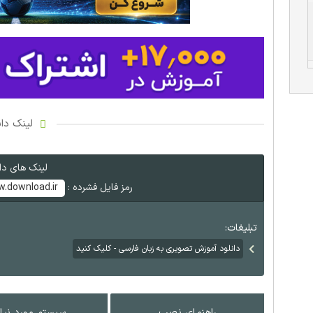
لینک دان
لینک های دان
رمز فایل فشرده :
.download.ir
تبلیغات:
دانلود آموزش تصویری به زبان فارسی - کلیک کنید
راهنمای نصب
سیستم مورد نیاز