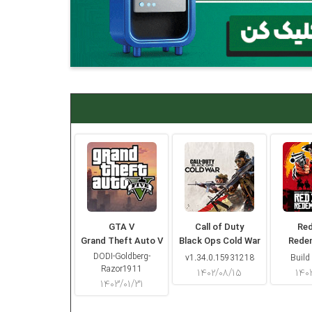
GTA V
Call of Duty
Re
Grand Theft Auto V
Black Ops Cold War
Rede
DODI-Goldberg-
v1.34.0.15931218
Build
Razor1911
۱۴۰۲/۰۸/۱۵
۱۴۰
۱۴۰۳/۰۱/۳۱