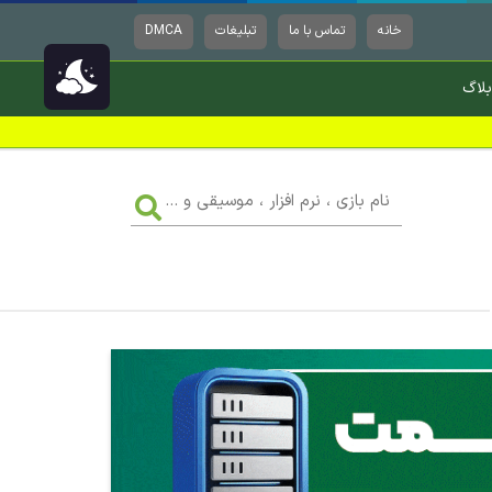
خانه
تماس با ما
تبلیغات
DMCA
بلاگ
نام
بازی
،
نرم
افزار
،
موسیقی
و
...