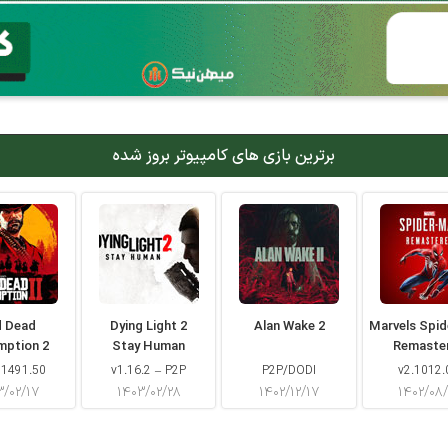
برترین بازی های کامپیوتر بروز شده
d Dead
Dying Light 2
Alan Wake 2
Marvels Spi
mption 2
Stay Human
Remaste
 1491.50
v1.16.2 – P2P
P2P/DODI
v2.1012.
۳/۰۲/۱۷
۱۴۰۳/۰۲/۲۸
۱۴۰۲/۱۲/۱۷
۱۴۰۲/۰۸