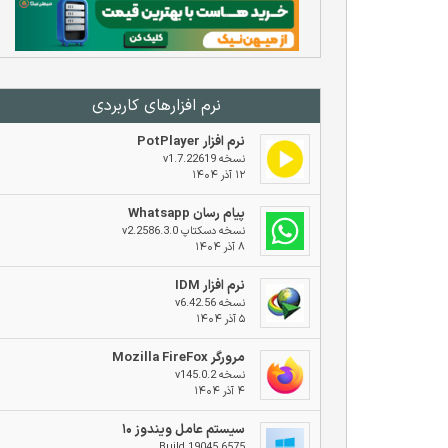
نرم افزار‌های کاربردی
نرم افزار PotPlayer
نسخه v1.7.22619
۱۲ آذر ۱۴۰۴
پیام رسان Whatsapp
نسخه دسکتاپ v2.2586.3.0
۸ آذر ۱۴۰۴
نرم افزار IDM
نسخه v6.42.56
۵ آذر ۱۴۰۴
مرورگر Mozilla FireFox
نسخه v145.0.2
۴ آذر ۱۴۰۴
سیستم عامل ویندوز ۱۰
Build 19045.6575