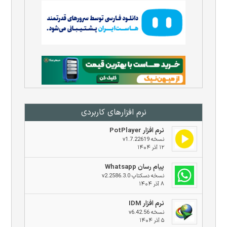
نرم افزار‌های کاربردی
نرم افزار PotPlayer
نسخه v1.7.22619
۱۲ آذر ۱۴۰۴
پیام رسان Whatsapp
نسخه دسکتاپ v2.2586.3.0
۸ آذر ۱۴۰۴
نرم افزار IDM
نسخه v6.42.56
۵ آذر ۱۴۰۴