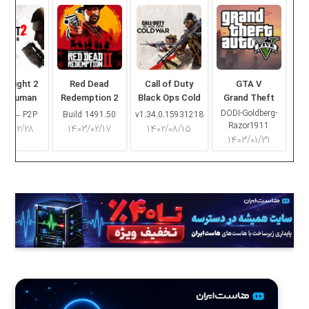
ng Light 2
Red Dead
Call of Duty
GTA V
ay Human
Redemption 2
Black Ops Cold
Grand Theft
War
Auto V
DODI-Goldberg-
16.2 – P2P
Build 1491.50
v1.34.0.15931218
Razor1911
۰۳/۰۲/۲۸
۱۴۰۳/۰۲/۱۷
۱۴۰۲/۰۸/۱۵
۱۴۰۳/۰۱/۳۱