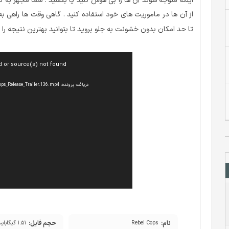
اینکه متوجه شوند آن ها را بی هوش کنید یا بکشید . شما مجهز به 
از آن ها در ماموریت های خود استفاده کنید . گاهی وقت ها راهی ب
تا حد امکان بدون خشونت به جلو بروید تا بتوانید بهترین نتیجه را 
نمایشگر
d or source(s) not found
ویدیو
دریافت پرونده: http://cdn.download.ir/?b=dlir-game&f=Rebel_Cops_Release_Trailer.136.mp4
نام:
حجم فایل:
Rebel Cops
۱.۵۱ گیگابایت