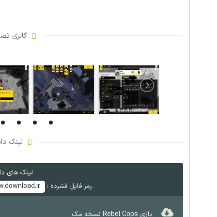
گالری تصاو
لینک دان
لینک های دان
رمز فایل فشرده :
.download.ir
بازی Rebel Cops نسخه مک