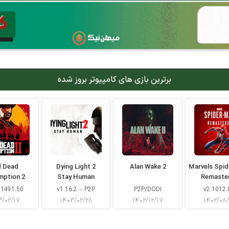
برترین بازی های کامپیوتر بروز شده
d Dead
Dying Light 2
Alan Wake 2
Marvels Spi
mption 2
Stay Human
Remaste
 1491.50
v1.16.2 – P2P
P2P/DODI
v2.1012.
۳/۰۲/۱۷
۱۴۰۳/۰۲/۲۸
۱۴۰۲/۱۲/۱۷
۱۴۰۲/۰۸