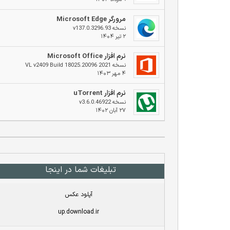
مرورگر Microsoft Edge
نسخه v137.0.3296.93
۲ تیر ۱۴۰۴
نرم افزار Microsoft Office
نسخه 2021 VL v2409 Build 18025.20096
۴ مهر ۱۴۰۳
نرم افزار uTorrent
نسخه v3.6.0.46922
۲۷ آبان ۱۴۰۲
تبلیغات شما در اینجا
آپلود عکس
up.download.ir