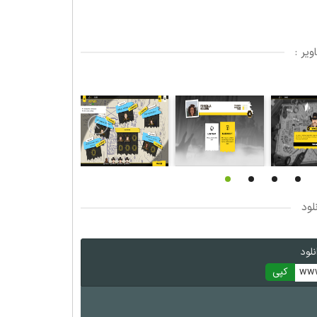
یر :
لود
لود
www
کپی