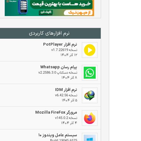
نرم افزار‌های کاربردی
نرم افزار PotPlayer
نسخه v1.7.22619
۱۲ آذر ۱۴۰۴
پیام رسان Whatsapp
نسخه دسکتاپ v2.2586.3.0
۸ آذر ۱۴۰۴
نرم افزار IDM
نسخه v6.42.56
۵ آذر ۱۴۰۴
مرورگر Mozilla FireFox
نسخه v145.0.2
۴ آذر ۱۴۰۴
سیستم عامل ویندوز ۱۰
Build 19045.6575