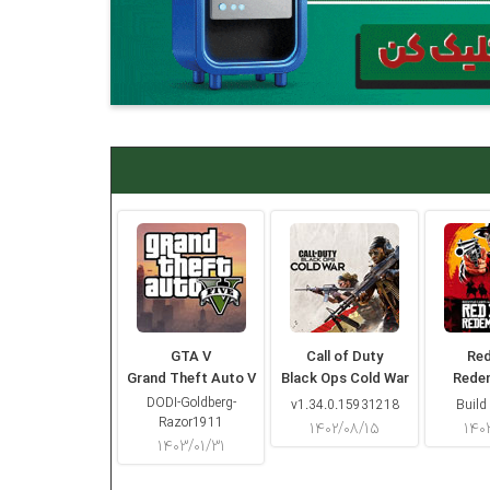
GTA V
Call of Duty
Re
Grand Theft Auto V
Black Ops Cold War
Rede
DODI-Goldberg-
v1.34.0.15931218
Build
Razor1911
۱۴۰۲/۰۸/۱۵
۱۴۰
۱۴۰۳/۰۱/۳۱