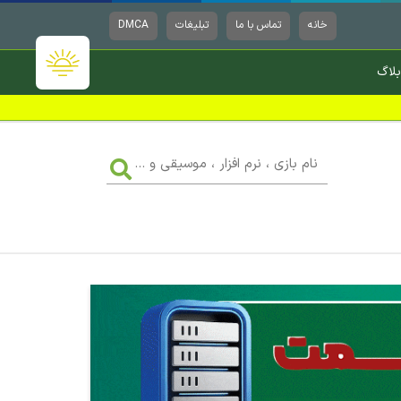
خانه
تماس با ما
تبلیغات
DMCA
بلاگ
نام
بازی
،
نرم
افزار
،
موسیقی
و
...