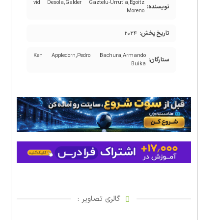
vid Desola,Galder Gaztelu-Urrutia,Egoitz
نویسنده:
Moreno
تاریخ پخش:
۲۰۲۴
Ken Appledorn,Pedro Bachura,Armando
ستارگان:
Buika
گالری تصاویر :