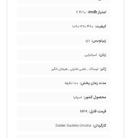
امتیاز imdb:
۶.۴/۱۰
کیفیت:
۱۰۸۰-۷۲۰-۴۸۰
زیرنویس:
دارد
زبان:
اسپانیایی
ژانر:
ترسناک , علمی تخیلی , هیجان انگیز
مدت زمان پخش:
۱۰۰ دقیقه
محصول کشور:
اسپانیا
فرمت فایل:
MP4
کارگردان:
Galder Gaztelu-Urrutia