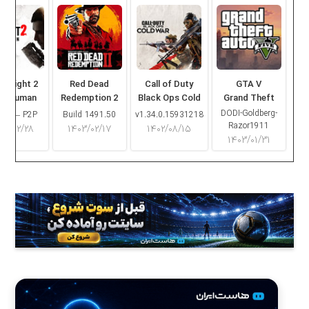
ng Light 2
Red Dead
Call of Duty
GTA V
ay Human
Redemption 2
Black Ops Cold
Grand Theft
War
Auto V
DODI-Goldberg-
16.2 – P2P
Build 1491.50
v1.34.0.15931218
Razor1911
۰۳/۰۲/۲۸
۱۴۰۳/۰۲/۱۷
۱۴۰۲/۰۸/۱۵
۱۴۰۳/۰۱/۳۱