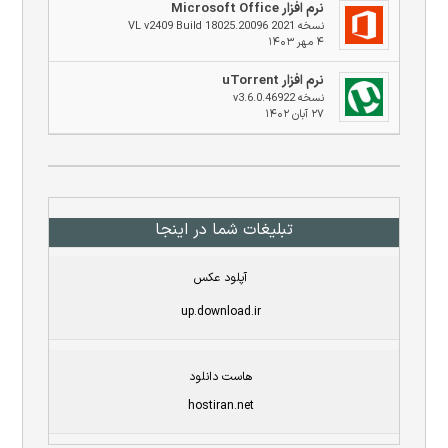
نرم افزار Microsoft Office
نسخه 2021 VL v2409 Build 18025.20096
۴ مهر ۱۴۰۳
نرم افزار uTorrent
نسخه v3.6.0.46922
۲۷ آبان ۱۴۰۲
تبلیغات شما در اینجا
آپلود عکس
up.download.ir
هاست دانلود
hostiran.net