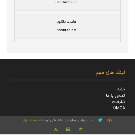
up.download.ir
هاست دانلود
hostiran.net
لینک های مهم
خانه
تماس با ما
تبلیغات
DMCA
• طراحی سایت و پشتیبانی توسط
هاست ایران