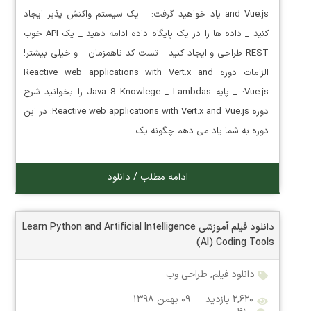
and Vue.js یاد خواهید گرفت: _ یک سیستم واکنش پذیر ایجاد
کنید _ داده ها را در یک پایگاه داده ادامه دهید _ یک API خوب
REST طراحی و ایجاد کنید _ تست کد ناهمزمان _ و خیلی بیشتر!
الزامات دوره Reactive web applications with Vert.x and
Vue.js: _ پایه Java 8 Knowlege _ Lambdas را بخوانید شرح
دوره Reactive web applications with Vert.x and Vue.js: در این
دوره به شما یاد می دهم چگونه یک…
ادامه مطلب / دانلود
دانلود فیلم آموزشی Learn Python and Artificial Intelligence
(AI) Coding Tools
دانلود فیلم
,
طراحی وب
۲,۶۲۰ بازدید
۰۹ بهمن ۱۳۹۸