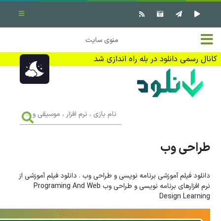
بستن منو
✖
خانه
منوی سایت
نرم افزار کامپیوتر
تماس با ما
کانال رسمی دانلود در بله راه اندازی شد
بازی کامپیوتر
تبلیغات
اندروید
DMCA
نام
بازی
f
،
فیلم
نرم
افزار
طراحی وب
،
کتاب
موسیقی
و
...
دانلود فیلم آموزشی برنامه نویسی و طراحی وب . دانلود فیلم آموزشی از
وبلاگ
نرم افزارهای برنامه نویسی و طراحی وب Programing And Web
Design Learning
جهت دریافت آخرین اخبار و اطلاعات ما را در کانال رسمی دانلود در
بله دنبال کنید (ورود)