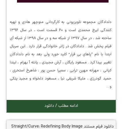
دلدادگان مجموعه تلویزیونی به کارگردانی منوچهر هادی و تهیه
کنندگی ایرج محمدی است و ۶۰ قسمت است ، در سال ۱۳۹۶
ساخته شد ، در سال ۱۳۹۷ از شبکه سه و در سال ۱۳۹۸ از شبکه آی
فیلم پخش شد . دلدادگان در ژانر خانوادگی قرار دارد . این سریال
ابتدا با نام “پاهای بی قرار” کلید خورد ولی بعد به نام دلدادگان
تغییر پیدا کرد . مسعود رایگان ، آرش مجیدی ، پانته آ بهرام ، لیندا
کیانی ، مهرانه مهین ترابی ، سمیرا حسن پور ، شاهرخ استخری ،
حمید گودرزی ، ملیکا شریفی نیا ، مسعود دلخواه و مجید پتکی
و…
ادامه مطلب / دانلود
دانلود فیلم مستند Straight/Curve: Redefining Body Image