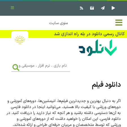
بستن منو
✖
خانه
منوی سایت
نرم افزار کامپیوتر
تماس با ما
کانال رسمی دانلود در بله راه اندازی شد
بازی کامپیوتر
تبلیغات
اندروید
DMCA
نام
بازی
f
،
فیلم
نرم
افزار
دانلود فیلم
،
کتاب
موسیقی
و
...
اگر به دنبال بهترین و جدیدترین فیلم‌ها، انیمشین‌ها، دوره‌های آموزشی و
وبلاگ
دوره‌های ورزشی با کیفیت بالا هستید، می‌توانید اینجا در دانلود فارسی
به آن‌ها دسترسی داشته باشید و هر آنچه که نیاز دارید را دریافت کنید. در
جهت دریافت آخرین اخبار و اطلاعات ما را در کانال رسمی دانلود در
دانلود فارسی، این امکان را خواهید داشت که از دوره‌های آموزشی و
بله دنبال کنید (ورود)
ورزشی که توسط متخصصان و مربیان حرفه‌ای طراحی و ارائه شده‌اند،