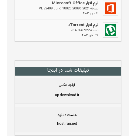
نرم افزار Microsoft Office
نسخه 2021 VL v2409 Build 18025.20096
۴ مهر ۱۴۰۳
نرم افزار uTorrent
نسخه v3.6.0.46922
۲۷ آبان ۱۴۰۲
تبلیغات شما در اینجا
آپلود عکس
up.download.ir
هاست دانلود
hostiran.net