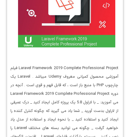
Laravel Framework 2019 Complete Professional Project فیلم
آموزشی محصول کمپانی معروف Udemy میباشد . Laravel یک
چارچوب PHP با منبع باز است ، که قابل فهم و قوی است . آنچه در
دوره Laravel Framework 2019 Complete Professional Project
می آموزید: _ با لاراول 5.8 یک پروژه کامل ایجاد کنید _ درک عمیقی
از لاراول بدست آورید _ شما یاد می گیرید که چگونه کنترل کننده را
ایجاد کنید و استفاده کنید _ با نحوه ایجاد و استفاده از مدل یاد
خواهید گرفت _ چگونه می توانید بسته های مختلف Laravel را
نصب کنید _ سیستم بارگذاری فایلهای Laravel _ افزودن الگوهای