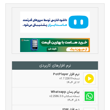
نرم افزار‌های کاربردی
نرم افزار PotPlayer
نسخه v1.7.22619
۱۲ آذر ۱۴۰۴
پیام رسان Whatsapp
نسخه دسکتاپ v2.2586.3.0
۸ آذر ۱۴۰۴
نرم افزار IDM