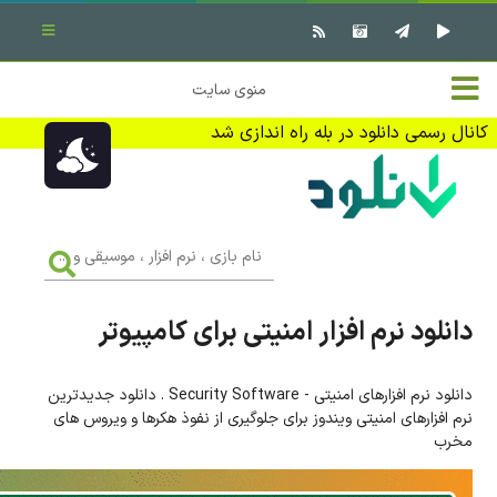
بستن منو
✖
خانه
منوی سایت
نرم افزار کامپیوتر
تماس با ما
کانال رسمی دانلود در بله راه اندازی شد
بازی کامپیوتر
تبلیغات
اندروید
DMCA
نام
بازی
f
،
فیلم
نرم
افزار
دانلود نرم افزار امنیتی برای کامپیوتر
،
کتاب
موسیقی
و
...
دانلود نرم افزارهای امنیتی - Security Software . دانلود جدیدترین
وبلاگ
نرم افزارهای امنیتی ویندوز برای جلوگیری از نفوذ هکرها و ویروس های
مخرب
جهت دریافت آخرین اخبار و اطلاعات ما را در کانال رسمی دانلود در
بله دنبال کنید (ورود)