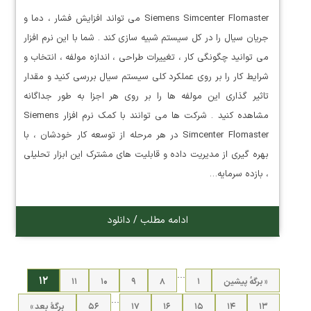
Siemens Simcenter Flomaster می تواند افزایش فشار ، دما و
جریان سیال را در کل سیستم شبیه سازی کند . شما با این نرم افزار
می توانید چگونگی کار ، تغییرات طراحی ، اندازه مولفه ، انتخاب و
شرایط کار را بر روی عملکرد کلی سیستم سیال بررسی کنید و مقدار
تاثیر گذاری این مولفه ها را بر روی هر اجزا به طور جداگانه
مشاهده کنید . شرکت ها می توانند با کمک نرم افزار Siemens
Simcenter Flomaster در هر مرحله از توسعه کار خودشان ، با
بهره گیری از مدیریت داده و قابلیت های مشترک این ابزار تحلیلی
، بازده سرمایه…
ادامه مطلب / دانلود
…
۱۲
« برگه‌ٔ پیشین
۱
۸
۹
۱۰
۱۱
…
۱۳
۱۴
۱۵
۱۶
۱۷
۵۶
برگهٔ بعد »