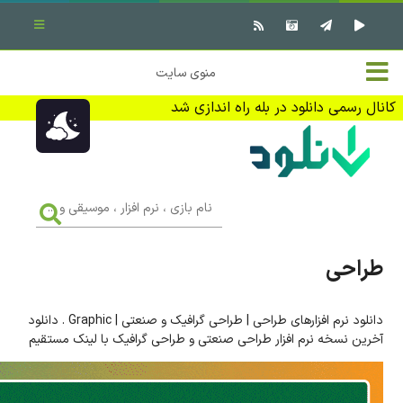
بستن منو
✖
خانه
منوی سایت
نرم افزار کامپیوتر
تماس با ما
کانال رسمی دانلود در بله راه اندازی شد
بازی کامپیوتر
تبلیغات
اندروید
DMCA
نام
بازی
f
،
فیلم
نرم
افزار
طراحی
،
کتاب
موسیقی
و
...
دانلود نرم افزارهای طراحی | طراحی گرافیک و صنعتی | Graphic . دانلود
وبلاگ
آخرین نسخه نرم افزار طراحی صنعتی و طراحی گرافیک با لینک مستقیم
جهت دریافت آخرین اخبار و اطلاعات ما را در کانال رسمی دانلود در
بله دنبال کنید (ورود)