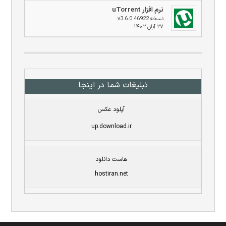
نرم افزار uTorrent
نسخه v3.6.0.46922
۲۷ آبان ۱۴۰۲
تبلیغات شما در اینجا
آپلود عکس
up.download.ir
هاست دانلود
hostiran.net