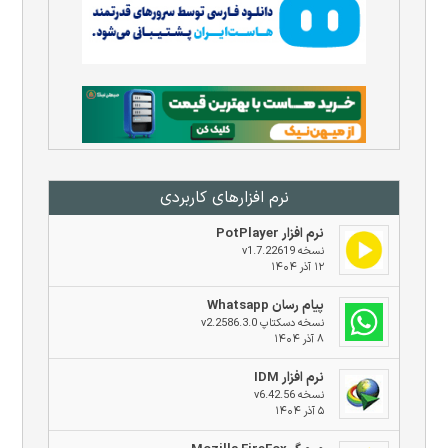
نرم افزار‌های کاربردی
نرم افزار PotPlayer
نسخه v1.7.22619
۱۲ آذر ۱۴۰۴
پیام رسان Whatsapp
نسخه دسکتاپ v2.2586.3.0
۸ آذر ۱۴۰۴
نرم افزار IDM
نسخه v6.42.56
۵ آذر ۱۴۰۴