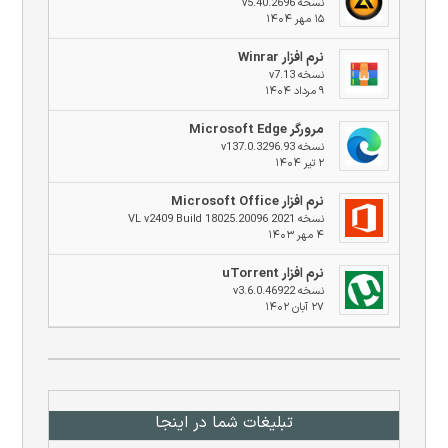
نسخه v5.40.2696
۱۵ مهر ۱۴۰۴
نرم افزار Winrar
نسخه v7.13
۹ مرداد ۱۴۰۴
مرورگر Microsoft Edge
نسخه v137.0.3296.93
۲ تیر ۱۴۰۴
نرم افزار Microsoft Office
نسخه 2021 VL v2409 Build 18025.20096
۴ مهر ۱۴۰۳
نرم افزار uTorrent
نسخه v3.6.0.46922
۲۷ آبان ۱۴۰۲
تبلیغات شما در اینجا