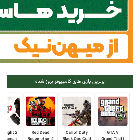
برترین بازی های کامپیوتر بروز شده
ng Light 2
Red Dead
Call of Duty
GTA V
ay Human
Redemption 2
Black Ops Cold
Grand Theft