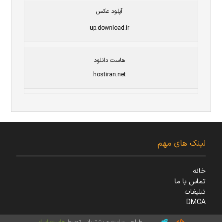
آپلود عکس
up.download.ir
هاست دانلود
hostiran.net
لینک های مهم
خانه
تماس با ما
تبلیغات
DMCA