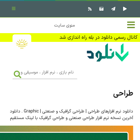
بستن منو
✖
خانه
منوی سایت
نرم افزار کامپیوتر
تماس با ما
کانال رسمی دانلود در بله راه اندازی شد
بازی کامپیوتر
تبلیغات
اندروید
DMCA
نام
بازی
f
،
فیلم
نرم
افزار
طراحی
،
کتاب
موسیقی
و
...
دانلود نرم افزارهای طراحی | طراحی گرافیک و صنعتی | Graphic . دانلود
وبلاگ
آخرین نسخه نرم افزار طراحی صنعتی و طراحی گرافیک با لینک مستقیم
جهت دریافت آخرین اخبار و اطلاعات ما را در کانال رسمی دانلود در
بله دنبال کنید (ورود)