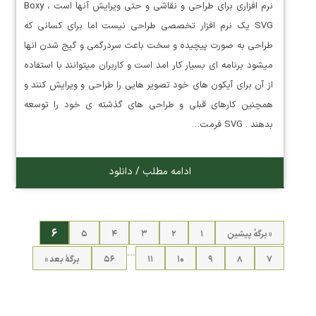
نرم افزاری برای طراحی و نقاشی و حتی ویرایش آنها است ، Boxy
SVG یک نرم افزار تخصصی طراحی نیست اما برای کسانی که
طراحی به صورت پیچیده و سخت باعث سردرگمی و گیج شدن انها
میشود برنامه ای بسیار کار امد است و کاربران میتوانند با استفاده
از آن برای آیکون های خود تصویر هایی را طراحی و ویرایش کنند و
همچنین کارهای قبلی و طراحی های گذشته ی خود را توسعه
بدهند . SVG فرمت…
ادامه مطلب / دانلود
۶
« برگه‌ٔ پیشین
۱
۲
۳
۴
۵
…
۷
۸
۹
۱۰
۱۱
۵۶
برگهٔ بعد »