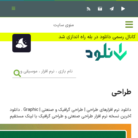
بستن منو
✖
خانه
منوی سایت
نرم افزار کامپیوتر
تماس با ما
کانال رسمی دانلود در بله راه اندازی شد
بازی کامپیوتر
تبلیغات
اندروید
DMCA
نام
بازی
f
،
فیلم
نرم
افزار
طراحی
،
کتاب
موسیقی
و
...
دانلود نرم افزارهای طراحی | طراحی گرافیک و صنعتی | Graphic . دانلود
وبلاگ
آخرین نسخه نرم افزار طراحی صنعتی و طراحی گرافیک با لینک مستقیم
جهت دریافت آخرین اخبار و اطلاعات ما را در کانال رسمی دانلود در
بله دنبال کنید (ورود)