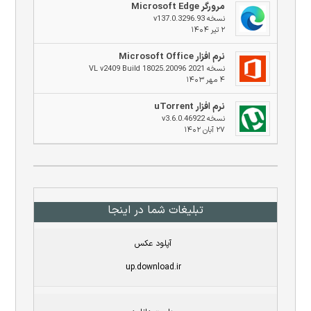
مرورگر Microsoft Edge
نسخه v137.0.3296.93
۲ تیر ۱۴۰۴
نرم افزار Microsoft Office
نسخه 2021 VL v2409 Build 18025.20096
۴ مهر ۱۴۰۳
نرم افزار uTorrent
نسخه v3.6.0.46922
۲۷ آبان ۱۴۰۲
تبلیغات شما در اینجا
آپلود عکس
up.download.ir