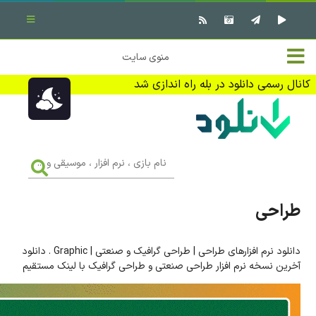
بستن منو
✖
خانه
منوی سایت
نرم افزار کامپیوتر
تماس با ما
کانال رسمی دانلود در بله راه اندازی شد
بازی کامپیوتر
تبلیغات
اندروید
DMCA
نام
بازی
f
،
فیلم
نرم
افزار
طراحی
،
کتاب
موسیقی
و
...
دانلود نرم افزارهای طراحی | طراحی گرافیک و صنعتی | Graphic . دانلود
وبلاگ
آخرین نسخه نرم افزار طراحی صنعتی و طراحی گرافیک با لینک مستقیم
جهت دریافت آخرین اخبار و اطلاعات ما را در کانال رسمی دانلود در
بله دنبال کنید (ورود)