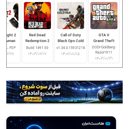
ng Light 2
Red Dead
Call of Duty
GTA V
ay Human
Redemption 2
Black Ops Cold
Grand Theft
War
Auto V
DODI-Goldberg-
16.2 – P2P
Build 1491.50
v1.34.0.15931218
Razor1911
۰۳/۰۲/۲۸
۱۴۰۳/۰۲/۱۷
۱۴۰۲/۰۸/۱۵
۱۴۰۳/۰۱/۳۱