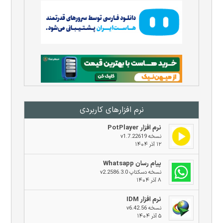
نرم افزار‌های کاربردی
نرم افزار PotPlayer
نسخه v1.7.22619
۱۲ آذر ۱۴۰۴
پیام رسان Whatsapp
نسخه دسکتاپ v2.2586.3.0
۸ آذر ۱۴۰۴
نرم افزار IDM
نسخه v6.42.56
۵ آذر ۱۴۰۴